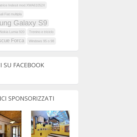
atrice Indesit mod.XWA61052X
ali Fiat multipla
ung Galaxy S9
Nokia Lumia 920
Trenino e triciclo
scue Forca
Windows 95 o 98
I SU FACEBOOK
CI SPONSORIZZATI