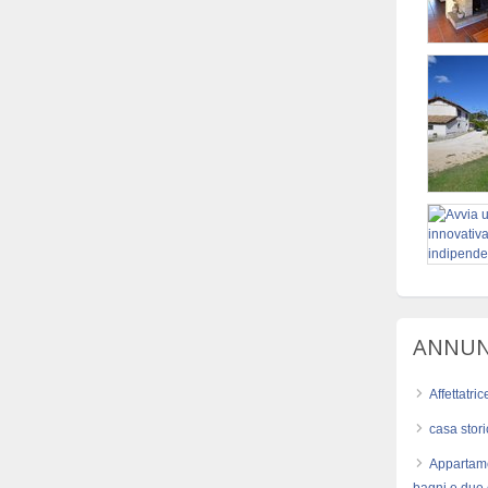
ANNUNC
Affettatri
casa stor
Appartame