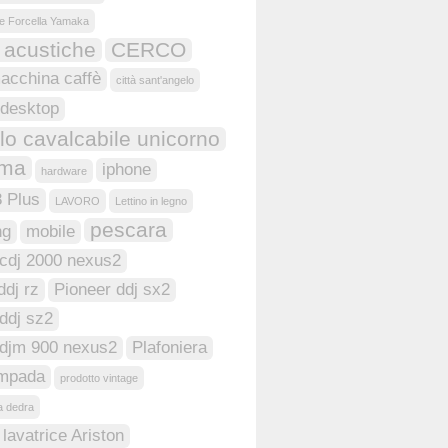
e Forcella Yamaka
 acustiche
CERCO
acchina caffè
città sant'angelo
desktop
o cavalcabile unicorno
oma
iphone
hardware
8 Plus
LAVORO
Lettino in legno
pescara
ng
mobile
 cdj 2000 nexus2
ddj rz
Pioneer ddj sx2
ddj sz2
 djm 900 nexus2
Plafoniera
ampada
prodotto vintage
ia dedra
lavatrice Ariston