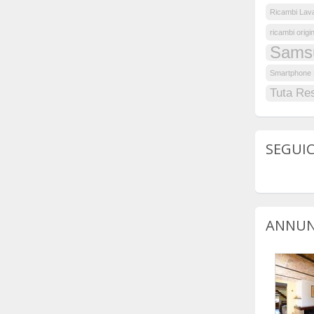
Ricambi Lav
ricambi origin
Sams
Smartphone 
Tuta Re
SEGUIC
ANNUN