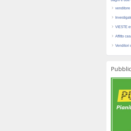
bagni e due
venditore 
Investiga
VIESTE e
Affitto ca
Venditori 
Pubblic