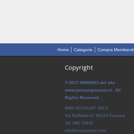
Home
Categorie
Compra Membersh
Copyright
© 2017 ANNUNCI del sito
www.pescarapescara.it . All
Rights Reserved.
M&N ACCOUNT SRLS
Via Raffaello 67 65124 Pescara
Tel. 085.73432
info@mnaccount.com