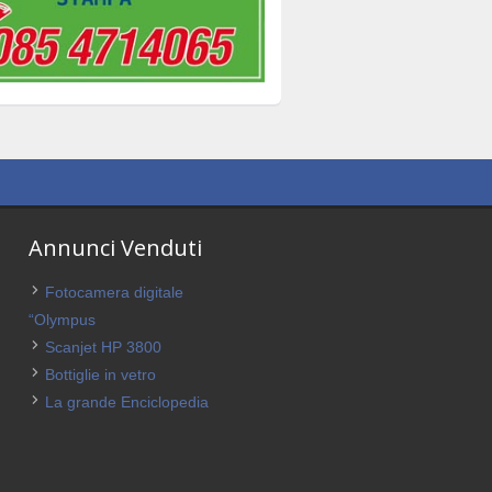
Annunci Venduti
Fotocamera digitale
“Olympus
Scanjet HP 3800
Bottiglie in vetro
La grande Enciclopedia