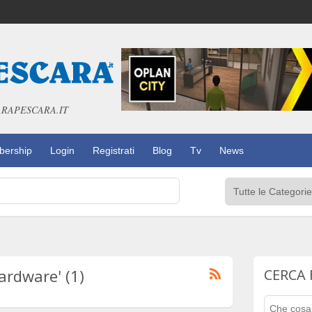
SCARAPESCARA.IT
ership
Login
Registrati
Blog
Tv
News
ardware' (1)
CERCA 