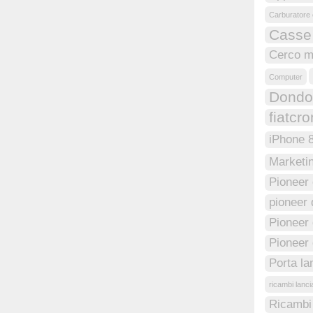
Carburatore 
Casse
Cerco m
Computer
Dondol
fiatcr
iPhone 
Marketi
Pioneer
pioneer 
Pioneer 
Pioneer
Porta l
ricambi lanc
Ricambi 