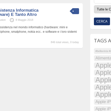
istenza Informatica
are) E Tanto Altro
ution
8 Maggio 2018
ssistenza nel mondo informatico (hardware: mini e
 iphone, smatphone, nokia ecc.. e software e i loro sistemi
TAGS 
846 total views, 0 today
#bellavista 
Alimenta
Appl
Appl
Appl
Appl
Appl
Apple i
Apple i