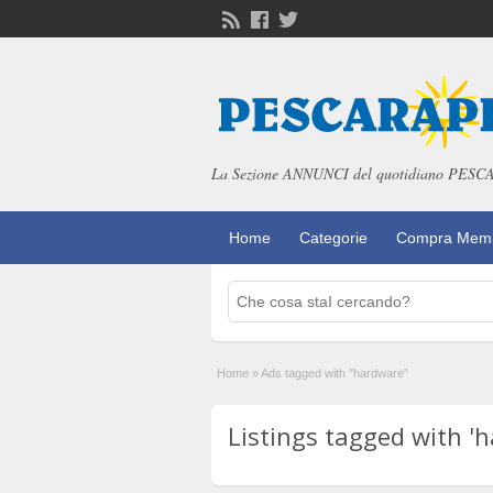
La Sezione ANNUNCI del quotidiano PE
Home
Categorie
Compra Memb
Home
»
Ads tagged with "hardware"
Listings tagged with 'h