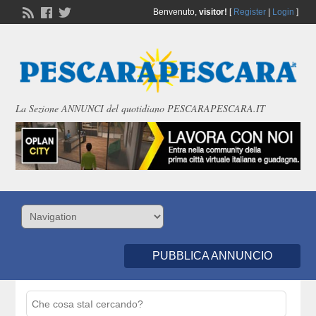
Benvenuto,
visitor!
[
Register
|
Login
]
La Sezione ANNUNCI del quotidiano PESCARAPESCARA.IT
PUBBLICA ANNUNCIO