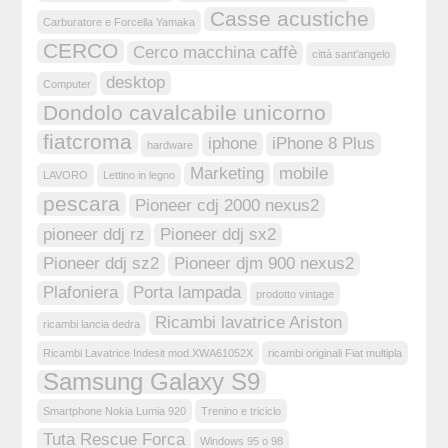
Casse acustiche
Carburatore e Forcella Yamaka
CERCO
Cerco macchina caffè
città sant'angelo
desktop
Computer
Dondolo cavalcabile unicorno
fiatcroma
iphone
iPhone 8 Plus
hardware
Marketing
mobile
LAVORO
Lettino in legno
pescara
Pioneer cdj 2000 nexus2
pioneer ddj rz
Pioneer ddj sx2
Pioneer ddj sz2
Pioneer djm 900 nexus2
Plafoniera
Porta lampada
prodotto vintage
Ricambi lavatrice Ariston
ricambi lancia dedra
Ricambi Lavatrice Indesit mod.XWA61052X
ricambi originali Fiat multipla
Samsung Galaxy S9
Smartphone Nokia Lumia 920
Trenino e triciclo
Tuta Rescue Forca
Windows 95 o 98