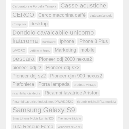
Casse acustiche
Carburatore e Forcella Yamaka
CERCO
Cerco macchina caffè
città sant'angelo
desktop
Computer
Dondolo cavalcabile unicorno
fiatcroma
iphone
iPhone 8 Plus
hardware
Marketing
mobile
LAVORO
Lettino in legno
pescara
Pioneer cdj 2000 nexus2
pioneer ddj rz
Pioneer ddj sx2
Pioneer ddj sz2
Pioneer djm 900 nexus2
Plafoniera
Porta lampada
prodotto vintage
Ricambi lavatrice Ariston
ricambi lancia dedra
Ricambi Lavatrice Indesit mod.XWA61052X
ricambi originali Fiat multipla
Samsung Galaxy S9
Smartphone Nokia Lumia 920
Trenino e triciclo
Tuta Rescue Forca
Windows 95 o 98