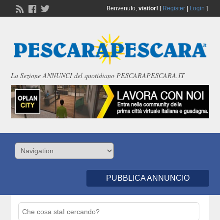
Benvenuto,
visitor!
[
Register
|
Login
]
La Sezione ANNUNCI del quotidiano PESCARAPESCARA.IT
PUBBLICA ANNUNCIO