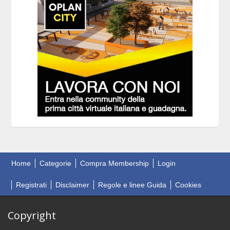
Home
Categorie
Compra Membership
Login
Registrati
Disclaimer
Regole e linee Guida
Cookies
Copyright