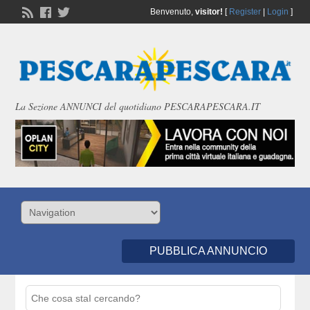
Benvenuto,
visitor!
[
Register
|
Login
]
La Sezione ANNUNCI del quotidiano PESCARAPESCARA.IT
PUBBLICA ANNUNCIO