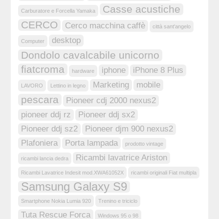
Casse acustiche
Carburatore e Forcella Yamaka
CERCO
Cerco macchina caffè
città sant'angelo
desktop
Computer
Dondolo cavalcabile unicorno
fiatcroma
iphone
iPhone 8 Plus
hardware
Marketing
mobile
LAVORO
Lettino in legno
pescara
Pioneer cdj 2000 nexus2
pioneer ddj rz
Pioneer ddj sx2
Pioneer ddj sz2
Pioneer djm 900 nexus2
Plafoniera
Porta lampada
prodotto vintage
Ricambi lavatrice Ariston
ricambi lancia dedra
Ricambi Lavatrice Indesit mod.XWA61052X
ricambi originali Fiat multipla
Samsung Galaxy S9
Smartphone Nokia Lumia 920
Trenino e triciclo
Tuta Rescue Forca
Windows 95 o 98