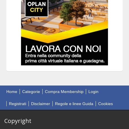
Home
Categorie
Compra Membership
Login
Registrati
Disclaimer
Regole e linee Guida
Cookies
Copyright