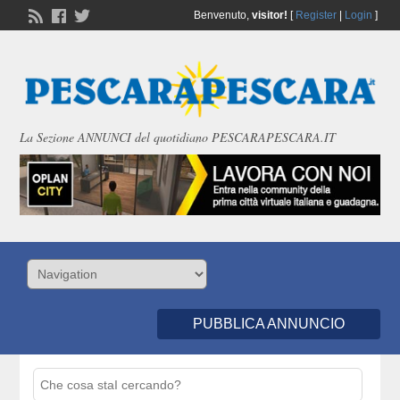
Benvenuto,
visitor!
[
Register
|
Login
]
La Sezione ANNUNCI del quotidiano PESCARAPESCARA.IT
PUBBLICA ANNUNCIO