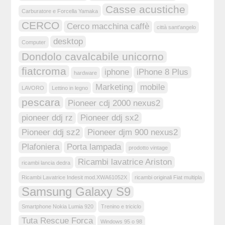
Casse acustiche
Carburatore e Forcella Yamaka
CERCO
Cerco macchina caffè
città sant'angelo
desktop
Computer
Dondolo cavalcabile unicorno
fiatcroma
iphone
iPhone 8 Plus
hardware
Marketing
mobile
LAVORO
Lettino in legno
pescara
Pioneer cdj 2000 nexus2
pioneer ddj rz
Pioneer ddj sx2
Pioneer ddj sz2
Pioneer djm 900 nexus2
Plafoniera
Porta lampada
prodotto vintage
Ricambi lavatrice Ariston
ricambi lancia dedra
Ricambi Lavatrice Indesit mod.XWA61052X
ricambi originali Fiat multipla
Samsung Galaxy S9
Smartphone Nokia Lumia 920
Trenino e triciclo
Tuta Rescue Forca
Windows 95 o 98