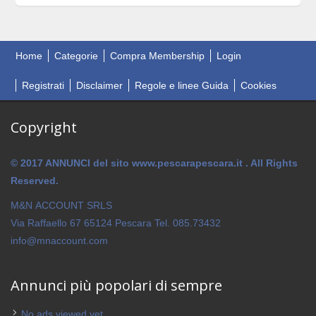
Home
Categorie
Compra Membership
Login
Registrati
Disclaimer
Regole e linee Guida
Cookies
Copyright
© 2017 ANNUNCI del sito www.pescarapescara.it . All Rights
Reserved.
M&N ACCOUNT SRLS
Via Raffaello 67 65124 Pescara Tel. 085.73432
info@mnaccount.com
Annunci più popolari di sempre
No ads viewed yet.