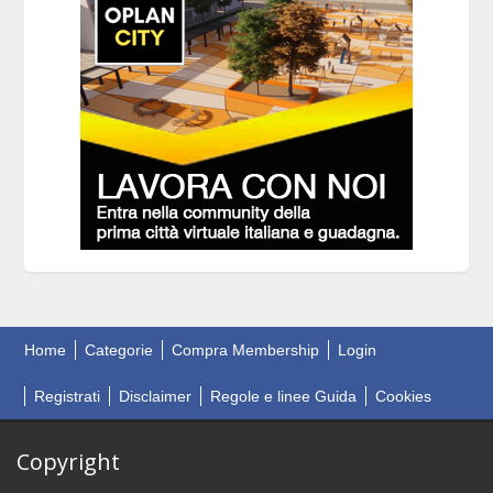
Home
Categorie
Compra Membership
Login
Registrati
Disclaimer
Regole e linee Guida
Cookies
Copyright