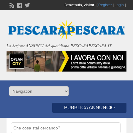
Benvenuto,
visitor!
[
Register
|
Login
]
La Sezione ANNUNCI del quotidiano PESCARAPESCARA.IT
PUBBLICA ANNUNCIO