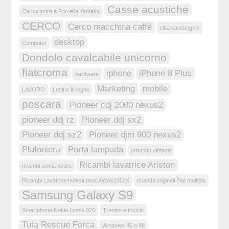
Casse acustiche
Carburatore e Forcella Yamaka
CERCO
Cerco macchina caffè
città sant'angelo
desktop
Computer
Dondolo cavalcabile unicorno
fiatcroma
iphone
iPhone 8 Plus
hardware
Marketing
mobile
LAVORO
Lettino in legno
pescara
Pioneer cdj 2000 nexus2
pioneer ddj rz
Pioneer ddj sx2
Pioneer ddj sz2
Pioneer djm 900 nexus2
Plafoniera
Porta lampada
prodotto vintage
Ricambi lavatrice Ariston
ricambi lancia dedra
Ricambi Lavatrice Indesit mod.XWA61052X
ricambi originali Fiat multipla
Samsung Galaxy S9
Smartphone Nokia Lumia 920
Trenino e triciclo
Tuta Rescue Forca
Windows 95 o 98