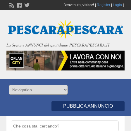
Benvenuto,
visitor!
[
Register
|
Login
]
La Sezione ANNUNCI del quotidiano PESCARAPESCARA.IT
PUBBLICA ANNUNCIO