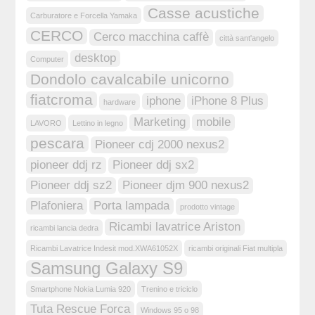
Casse acustiche
Carburatore e Forcella Yamaka
CERCO
Cerco macchina caffè
città sant'angelo
desktop
Computer
Dondolo cavalcabile unicorno
fiatcroma
iphone
iPhone 8 Plus
hardware
Marketing
mobile
LAVORO
Lettino in legno
pescara
Pioneer cdj 2000 nexus2
pioneer ddj rz
Pioneer ddj sx2
Pioneer ddj sz2
Pioneer djm 900 nexus2
Plafoniera
Porta lampada
prodotto vintage
Ricambi lavatrice Ariston
ricambi lancia dedra
Ricambi Lavatrice Indesit mod.XWA61052X
ricambi originali Fiat multipla
Samsung Galaxy S9
Smartphone Nokia Lumia 920
Trenino e triciclo
Tuta Rescue Forca
Windows 95 o 98