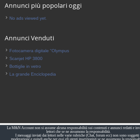
Annunci più popolari oggi
No ads viewed yet.
Annunci Venduti
Fotocamera digitale “Olympus
Scanjet HP 3800
Bottiglie in vetro
La grande Enciclopedia
La M&N Account non si assume alcuna responsabilità sui contenuti e annunci redatti e invi
lettori che se ne assumono la responsabilità.
I messaggi inviati dai lettori nelle varie rubriche (Chat, forum ecc) non sono soggetti 
moderazione e quindi anche per essi gli utenti inserzionisti se ne assumono la responsabi