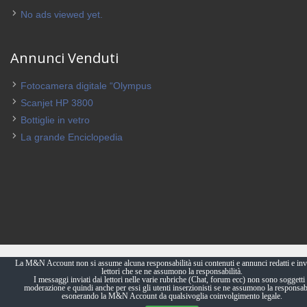
No ads viewed yet.
Annunci Venduti
Fotocamera digitale “Olympus
Scanjet HP 3800
Bottiglie in vetro
La grande Enciclopedia
La M&N Account non si assume alcuna responsabilità sui contenuti e annunci redatti e invi
lettori che se ne assumono la responsabilità.
I messaggi inviati dai lettori nelle varie rubriche (Chat, forum ecc) non sono soggetti 
moderazione e quindi anche per essi gli utenti inserzionisti se ne assumono la responsabi
esonerando la M&N Account da qualsivoglia coinvolgimento legale.