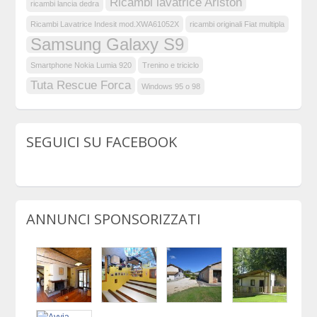
Ricambi lavatrice Ariston
ricambi lancia dedra
Ricambi Lavatrice Indesit mod.XWA61052X
ricambi originali Fiat multipla
Samsung Galaxy S9
Smartphone Nokia Lumia 920
Trenino e triciclo
Tuta Rescue Forca
Windows 95 o 98
SEGUICI SU FACEBOOK
ANNUNCI SPONSORIZZATI