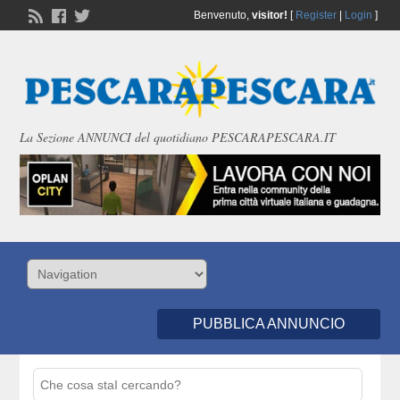
Benvenuto,
visitor!
[
Register
|
Login
]
La Sezione ANNUNCI del quotidiano PESCARAPESCARA.IT
PUBBLICA ANNUNCIO