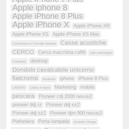
Apple iphone 8
Apple iPhone 8 Plus
Apple iPhone X
Apple iPhone XR
Apple iPhone XS
Apple iPhone XS Max
Casse acustiche
Carburatore e Forcella Yamaka
CERCO
Cerco macchina caffè
città sant'angelo
desktop
Computer
Dondolo cavalcabile unicorno
fiatcroma
iphone
iPhone 8 Plus
hardware
Marketing
mobile
LAVORO
Lettino in legno
pescara
Pioneer cdj 2000 nexus2
pioneer ddj rz
Pioneer ddj sx2
Pioneer ddj sz2
Pioneer djm 900 nexus2
Plafoniera
Porta lampada
prodotto vintage