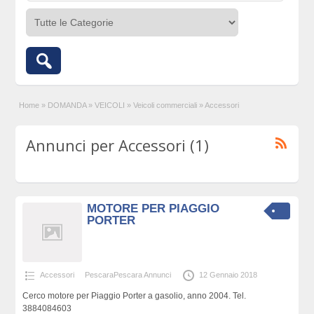
Home
»
DOMANDA
»
VEICOLI
»
Veicoli commerciali
»
Accessori
Annunci per Accessori (1)
MOTORE PER PIAGGIO
PORTER
Accessori
PescaraPescara Annunci
12 Gennaio 2018
Cerco motore per Piaggio Porter a gasolio, anno 2004. Tel.
3884084603