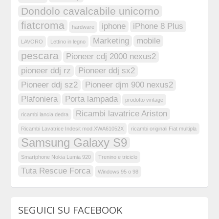
Dondolo cavalcabile unicorno
fiatcroma
iphone
iPhone 8 Plus
hardware
Marketing
mobile
LAVORO
Lettino in legno
pescara
Pioneer cdj 2000 nexus2
pioneer ddj rz
Pioneer ddj sx2
Pioneer ddj sz2
Pioneer djm 900 nexus2
Plafoniera
Porta lampada
prodotto vintage
Ricambi lavatrice Ariston
ricambi lancia dedra
Ricambi Lavatrice Indesit mod.XWA61052X
ricambi originali Fiat multipla
Samsung Galaxy S9
Smartphone Nokia Lumia 920
Trenino e triciclo
Tuta Rescue Forca
Windows 95 o 98
SEGUICI SU FACEBOOK