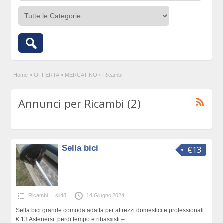
Home
»
OFFERTA
»
MERCATINO
»
Ricambi
Annunci per Ricambi (2)
Sella bici
€13
Ricambi
sil48
14 Giugno 2024
Sella bici grande comoda adatta per attrezzi domestici e professionali
€.13 Astenersi: perdi tempo e ribassisti –