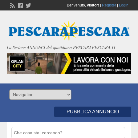
Benvenuto,
visitor!
[
Register
|
Login
]
La Sezione ANNUNCI del quotidiano PESCARAPESCARA.IT
PUBBLICA ANNUNCIO