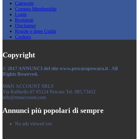
Categorie
Compra Membership
Login
Registrati
Disclaimer
Regole e linee Guida
Cookies
Copyright
© 2017 ANNUNCI del sito www.pescarapescara.it . All
Rights Reserved.
M&N ACCOUNT SRLS
Via Raffaello 67 65124 Pescara Tel. 085.73432
info@mnaccount.com
Annunci più popolari di sempre
No ads viewed yet.