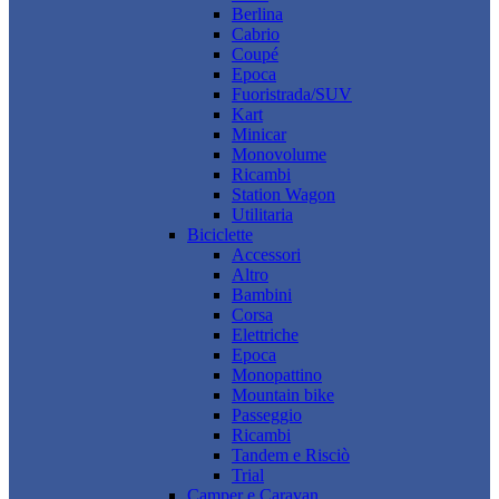
Berlina
Cabrio
Coupé
Epoca
Fuoristrada/SUV
Kart
Minicar
Monovolume
Ricambi
Station Wagon
Utilitaria
Biciclette
Accessori
Altro
Bambini
Corsa
Elettriche
Epoca
Monopattino
Mountain bike
Passeggio
Ricambi
Tandem e Risciò
Trial
Camper e Caravan