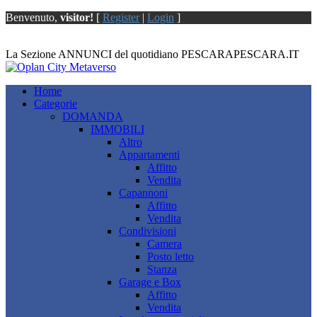
Benvenuto,
visitor!
[
Register
|
Login
]
La Sezione ANNUNCI del quotidiano PESCARAPESCARA.IT
Home
Categorie
DOMANDA
IMMOBILI
Altro
Appartamenti
Affitto
Vendita
Capannoni
Affitto
Vendita
Condivisioni
Camera
Posto letto
Stanza
Garage e Box
Affitto
Vendita