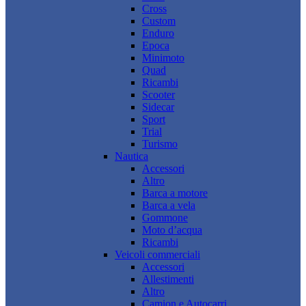
Cross
Custom
Enduro
Epoca
Minimoto
Quad
Ricambi
Scooter
Sidecar
Sport
Trial
Turismo
Nautica
Accessori
Altro
Barca a motore
Barca a vela
Gommone
Moto d’acqua
Ricambi
Veicoli commerciali
Accessori
Allestimenti
Altro
Camion e Autocarri