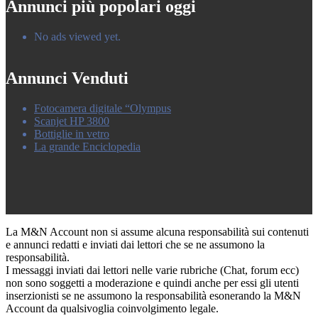
Annunci più popolari oggi
No ads viewed yet.
Annunci Venduti
Fotocamera digitale “Olympus
Scanjet HP 3800
Bottiglie in vetro
La grande Enciclopedia
La M&N Account non si assume alcuna responsabilità sui contenuti
e annunci redatti e inviati dai lettori che se ne assumono la
responsabilità.
I messaggi inviati dai lettori nelle varie rubriche (Chat, forum ecc)
non sono soggetti a moderazione e quindi anche per essi gli utenti
inserzionisti se ne assumono la responsabilità esonerando la M&N
Account da qualsivoglia coinvolgimento legale.