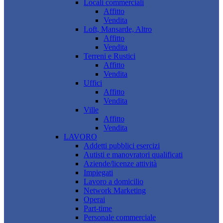
Locali commerciali
Affitto
Vendita
Loft, Mansarde, Altro
Affitto
Vendita
Terreni e Rustici
Affitto
Vendita
Uffici
Affitto
Vendita
Ville
Affitto
Vendita
LAVORO
Addetti pubblici esercizi
Autisti e manovratori qualificati
Aziende/licenze attività
Impiegati
Lavoro a domicilio
Network Marketing
Operai
Part-time
Personale commerciale