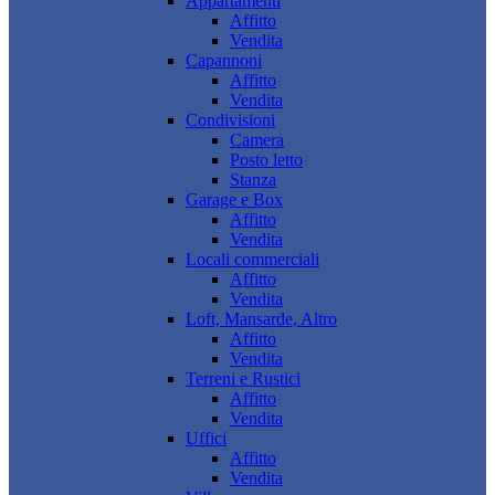
Appartamenti
Affitto
Vendita
Capannoni
Affitto
Vendita
Condivisioni
Camera
Posto letto
Stanza
Garage e Box
Affitto
Vendita
Locali commerciali
Affitto
Vendita
Loft, Mansarde, Altro
Affitto
Vendita
Terreni e Rustici
Affitto
Vendita
Uffici
Affitto
Vendita