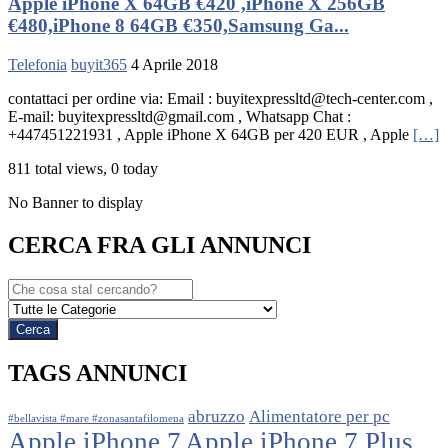
Apple iPhone X 64GB €420 ,iPhone X 256GB
€480,iPhone 8 64GB €350,Samsung Ga...
Telefonia
buyit365
4 Aprile 2018
contattaci per ordine via: Email : buyitexpressltd@tech-center.com ,
E-mail: buyitexpressltd@gmail.com , Whatsapp Chat :
+447451221931 , Apple iPhone X 64GB per 420 EUR , Apple
[…]
811 total views, 0 today
No Banner to display
CERCA FRA GLI ANNUNCI
TAGS ANNUNCI
abruzzo
Alimentatore per pc
#bellavista #mare #zonasantafilomena
Apple iPhone 7
Apple iPhone 7 Plus