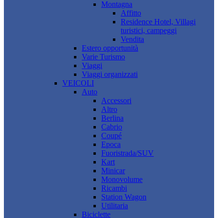
Montagna
Affitto
Residence Hotel, Villagi
turistici, campeggi
Vendita
Estero opportunità
Varie Turismo
Viaggi
Viaggi organizzati
VEICOLI
Auto
Accessori
Altro
Berlina
Cabrio
Coupé
Epoca
Fuoristrada/SUV
Kart
Minicar
Monovolume
Ricambi
Station Wagon
Utilitaria
Biciclette