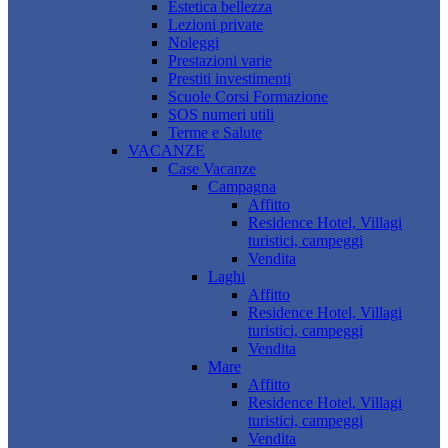
Estetica bellezza
Lezioni private
Noleggi
Prestazioni varie
Prestiti investimenti
Scuole Corsi Formazione
SOS numeri utili
Terme e Salute
VACANZE
Case Vacanze
Campagna
Affitto
Residence Hotel, Villagi
turistici, campeggi
Vendita
Laghi
Affitto
Residence Hotel, Villagi
turistici, campeggi
Vendita
Mare
Affitto
Residence Hotel, Villagi
turistici, campeggi
Vendita