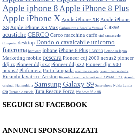
Apple iphone 8
Apple iPhone 8 Plus
Apple iPhone X
Apple iPhone XR
Apple iPhone
Casse
XS
Apple iPhone XS Max
Carburatore e Forcella Yamaka
acustiche
CERCO
Cerco macchina caffè
città sant'angelo
Dondolo cavalcabile unicorno
desktop
Computer
fiatcroma
iphone
iPhone 8 Plus
hardware
LAVORO
Lettino in legno
pescara
Marketing
mobile
Pioneer cdj 2000 nexus2
pioneer
ddj rz
Pioneer ddj sx2
Pioneer ddj sz2
Pioneer djm 900
nexus2
Plafoniera
Porta lampada
prodotto vintage
ricambi lancia dedra
Ricambi lavatrice Ariston
Ricambi Lavatrice Indesit mod.XWA61052X
ricambi
Samsung Galaxy S9
originali Fiat multipla
Smartphone Nokia Lumia
Tuta Rescue Forca
920
Trenino e triciclo
Windows 95 o 98
SEGUICI SU FACEBOOK
ANNUNCI SPONSORIZZATI