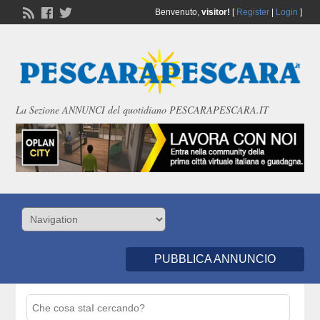
Benvenuto,
visitor!
[
Register
|
Login
]
La Sezione ANNUNCI del quotidiano PESCARAPESCARA.IT
PUBBLICA ANNUNCIO