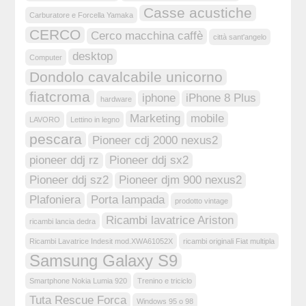
Casse acustiche
Carburatore e Forcella Yamaka
CERCO
Cerco macchina caffè
città sant'angelo
desktop
Computer
Dondolo cavalcabile unicorno
fiatcroma
iphone
iPhone 8 Plus
hardware
Marketing
mobile
LAVORO
Lettino in legno
pescara
Pioneer cdj 2000 nexus2
pioneer ddj rz
Pioneer ddj sx2
Pioneer ddj sz2
Pioneer djm 900 nexus2
Plafoniera
Porta lampada
prodotto vintage
Ricambi lavatrice Ariston
ricambi lancia dedra
Ricambi Lavatrice Indesit mod.XWA61052X
ricambi originali Fiat multipla
Samsung Galaxy S9
Smartphone Nokia Lumia 920
Trenino e triciclo
Tuta Rescue Forca
Windows 95 o 98