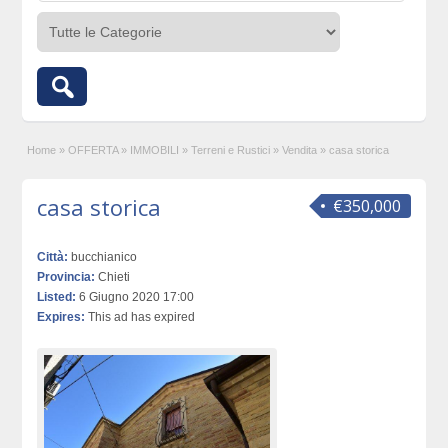
Home
»
OFFERTA
»
IMMOBILI
»
Terreni e Rustici
»
Vendita
»
casa storica
casa storica
€350,000
Città:
bucchianico
Provincia:
Chieti
Listed:
6 Giugno 2020 17:00
Expires:
This ad has expired