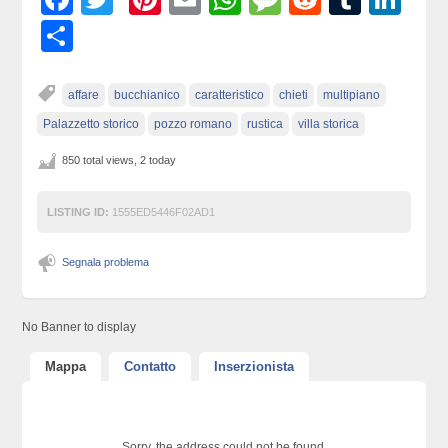
Condividi
affare
bucchianico
caratteristico
chieti
multipiano
Palazzetto storico
pozzo romano
rustica
villa storica
850 total views, 2 today
LISTING ID:
1555ED5446F02AD1
Segnala problema
No Banner to display
Mappa
Contatto
Inserzionista
Sorry, the address could not be found.