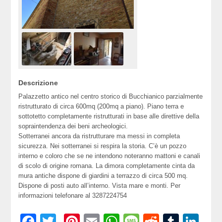
Descrizione
Palazzetto antico nel centro storico di Bucchianico parzialmente
ristrutturato di circa 600mq (200mq a piano). Piano terra e
sottotetto completamente ristrutturati in base alle direttive della
sopraintendenza dei beni archeologici.
Sotterranei ancora da ristrutturare ma messi in completa
sicurezza. Nei sotterranei si respira la storia. C’è un pozzo
interno e coloro che se ne intendono noteranno mattoni e canali
di scolo di origine romana. La dimora completamente cinta da
mura antiche dispone di giardini a terrazzo di circa 500 mq.
Dispone di posti auto all’interno. Vista mare e monti. Per
informazioni telefonare al 3287224754
Facebook
Twitter
Pinterest
Email
WhatsApp
Message
Reddit
Tumbl
Lin