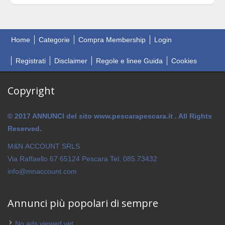
Home
Categorie
Compra Membership
Login
Registrati
Disclaimer
Regole e linee Guida
Cookies
Copyright
© 2017 ANNUNCI del sito www.pescarapescara.it . All Rights
Reserved.
M&N ACCOUNT SRLS
Via Raffaello 67 65124 Pescara Tel. 085.73432
info@mnaccount.com
Annunci più popolari di sempre
No ads viewed yet.