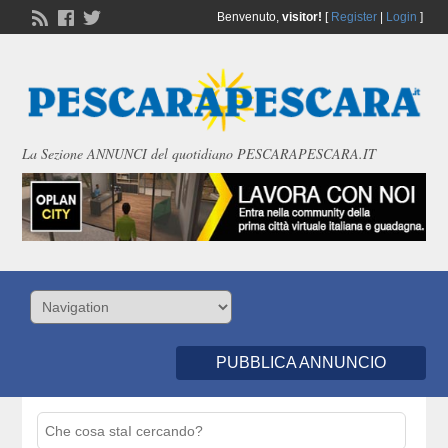
Benvenuto,
visitor!
[
Register
|
Login
]
La Sezione ANNUNCI del quotidiano PESCARAPESCARA.IT
PUBBLICA ANNUNCIO