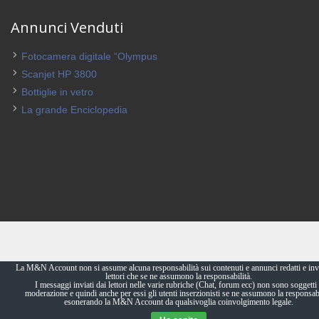
Annunci Venduti
Fotocamera digitale “Olympus
Scanjet HP 3800
Bottiglie in vetro
La grande Enciclopedia
La M&N Account non si assume alcuna responsabilità sui contenuti e annunci redatti e invi
lettori che se ne assumono la responsabilità.
I messaggi inviati dai lettori nelle varie rubriche (Chat, forum ecc) non sono soggetti 
moderazione e quindi anche per essi gli utenti inserzionisti se ne assumono la responsabi
esonerando la M&N Account da qualsivoglia coinvolgimento legale.