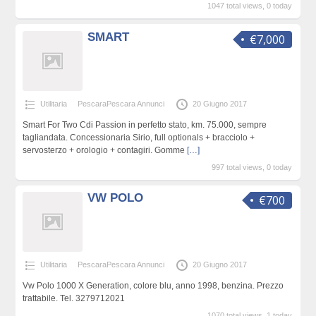
1047 total views, 0 today
SMART
€7,000
Utilitaria
PescaraPescara Annunci
20 Giugno 2017
Smart For Two Cdi Passion in perfetto stato, km. 75.000, sempre
tagliandata. Concessionaria Sirio, full optionals + bracciolo +
servosterzo + orologio + contagiri. Gomme
[…]
997 total views, 0 today
VW POLO
€700
Utilitaria
PescaraPescara Annunci
20 Giugno 2017
Vw Polo 1000 X Generation, colore blu, anno 1998, benzina. Prezzo
trattabile. Tel. 3279712021
1070 total views, 1 today