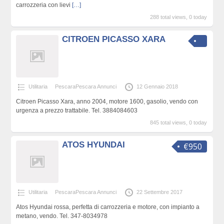
carrozzeria con lievi
[…]
288 total views, 0 today
CITROEN PICASSO XARA
Utilitaria
PescaraPescara Annunci
12 Gennaio 2018
Citroen Picasso Xara, anno 2004, motore 1600, gasolio, vendo con
urgenza a prezzo trattabile. Tel. 3884084603
845 total views, 0 today
ATOS HYUNDAI
€950
Utilitaria
PescaraPescara Annunci
22 Settembre 2017
Atos Hyundai rossa, perfetta di carrozzeria e motore, con impianto a
metano, vendo. Tel. 347-8034978