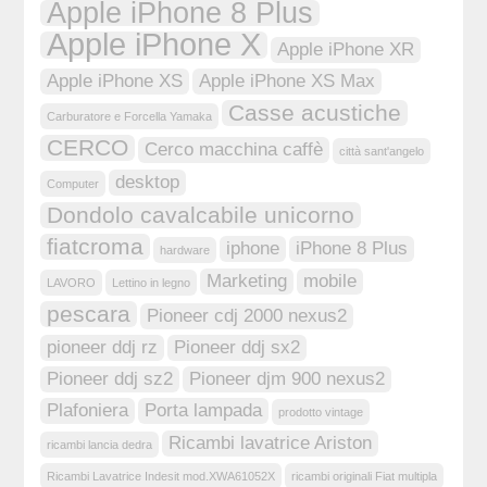
Apple iPhone 8 Plus
Apple iPhone X
Apple iPhone XR
Apple iPhone XS
Apple iPhone XS Max
Casse acustiche
Carburatore e Forcella Yamaka
CERCO
Cerco macchina caffè
città sant'angelo
desktop
Computer
Dondolo cavalcabile unicorno
fiatcroma
iphone
iPhone 8 Plus
hardware
Marketing
mobile
LAVORO
Lettino in legno
pescara
Pioneer cdj 2000 nexus2
pioneer ddj rz
Pioneer ddj sx2
Pioneer ddj sz2
Pioneer djm 900 nexus2
Plafoniera
Porta lampada
prodotto vintage
Ricambi lavatrice Ariston
ricambi lancia dedra
Ricambi Lavatrice Indesit mod.XWA61052X
ricambi originali Fiat multipla