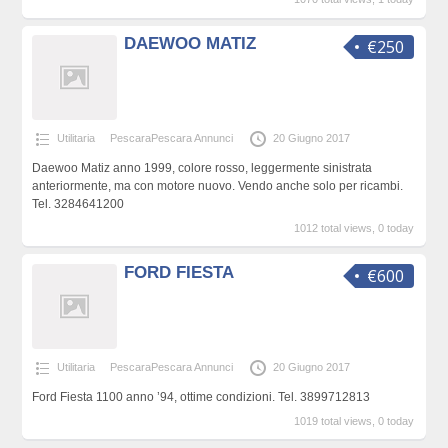
DAEWOO MATIZ
€250
Utilitaria
PescaraPescara Annunci
20 Giugno 2017
Daewoo Matiz anno 1999, colore rosso, leggermente sinistrata
anteriormente, ma con motore nuovo. Vendo anche solo per ricambi.
Tel. 3284641200
1012 total views, 0 today
FORD FIESTA
€600
Utilitaria
PescaraPescara Annunci
20 Giugno 2017
Ford Fiesta 1100 anno ’94, ottime condizioni. Tel. 3899712813
1019 total views, 0 today