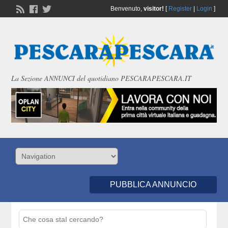
Benvenuto,
visitor!
[
Register
|
Login
]
La Sezione ANNUNCI del quotidiano PESCARAPESCARA.IT
PUBBLICA ANNUNCIO