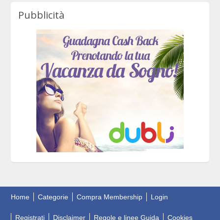
Pubblicità
Home
Categorie
Compra Membership
Login
Registrati
Disclaimer
Regole e linee Guida
Cookies