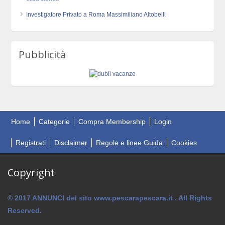
Investigatore Privato a Roma Massimiliano Altobelli
Pubblicità
Home
Categorie
Compra Membership
Login
Registrati
Disclaimer
Regole e linee Guida
Cookies
Copyright
© 2017 ANNUNCI del sito www.pescarapescara.it . All Rights
Reserved.