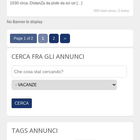
1030 circa. DistanZa da piste da sci un
[…]
880 total views, 0 today
No Banner to display
Page 1 of 2
1
2
››
CERCA FRA GLI ANNUNCI
TAGS ANNUNCI