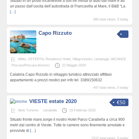
Situato in un posto incantevole a soli tre minuti di auto dal mare e ad
un passo dall’uscita dell’autostrada di Francavilla al Mare, il B&B “La
[…]
380 total views, 0 today
Capo Rizzuto
Affitto
,
OFFERTA
,
Residence Hotel, Villagi turistici, campeggi
,
VACANZE
PescaraPescara Annunci
22 Maggio 2020
Calabria Capo Rizzuto in villaggio turistico attrezzato affittasi
appartamento a prezzi modici per info tel. 3389150632
447 total views, 0 today
VIESTE estate 2020
€50
Varie Turismo
carabella
19 Febbraio 2020
Situato fronte mare,sorge il nostro Hotel Parco Carabella a circa 900
metri dal centro di Vieste. Tutte le camere sono finemente arredate e
provviste di
[…]
1537 total views, 0 today