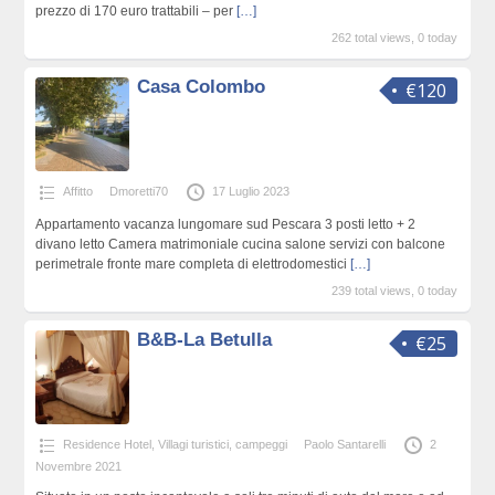
prezzo di 170 euro trattabili – per
[…]
262 total views, 0 today
Casa Colombo
€120
Affitto
Dmoretti70
17 Luglio 2023
Appartamento vacanza lungomare sud Pescara 3 posti letto + 2
divano letto Camera matrimoniale cucina salone servizi con balcone
perimetrale fronte mare completa di elettrodomestici
[…]
239 total views, 0 today
B&B-La Betulla
€25
Residence Hotel, Villagi turistici, campeggi
Paolo Santarelli
2
Novembre 2021