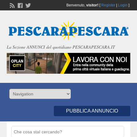
Benvenuto,
visitor!
[
Register
|
Login
]
La Sezione ANNUNCI del quotidiano PESCARAPESCARA.IT
PUBBLICA ANNUNCIO