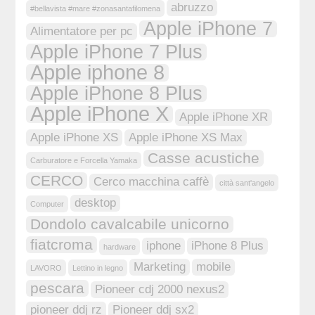
abruzzo
#bellavista #mare #zonasantafilomena
Apple iPhone 7
Alimentatore per pc
Apple iPhone 7 Plus
Apple iphone 8
Apple iPhone 8 Plus
Apple iPhone X
Apple iPhone XR
Apple iPhone XS
Apple iPhone XS Max
Casse acustiche
Carburatore e Forcella Yamaka
CERCO
Cerco macchina caffè
città sant'angelo
desktop
Computer
Dondolo cavalcabile unicorno
fiatcroma
iphone
iPhone 8 Plus
hardware
Marketing
mobile
LAVORO
Lettino in legno
pescara
Pioneer cdj 2000 nexus2
pioneer ddj rz
Pioneer ddj sx2