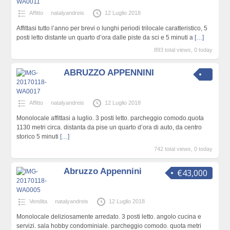
Affitto
natalyandreis
12 Luglio 2018
Affittasi tutto l’anno per brevi o lunghi periodi trilocale caratteristico, 5
posti letto distante un quarto d’ora dalle piste da sci e 5 minuti a
[…]
893 total views, 0 today
ABRUZZO APPENNINI
Affitto
natalyandreis
12 Luglio 2018
Monolocale affittasi a luglio. 3 posti letto. parcheggio comodo.quota
1130 metri circa. distanta da pise un quarto d’ora di auto, da centro
storico 5 minuti
[…]
742 total views, 0 today
Abruzzo Appennini
€43,000
Vendita
natalyandreis
12 Luglio 2018
Monolocale deliziosamente arredato. 3 posti letto. angolo cucina e
servizi. sala hobby condominiale. parcheggio comodo. quota metri