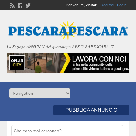
Benvenuto,
visitor!
[
Register
|
Login
]
La Sezione ANNUNCI del quotidiano PESCARAPESCARA.IT
PUBBLICA ANNUNCIO