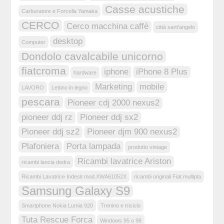
Casse acustiche
Carburatore e Forcella Yamaka
CERCO
Cerco macchina caffè
città sant'angelo
desktop
Computer
Dondolo cavalcabile unicorno
fiatcroma
iphone
iPhone 8 Plus
hardware
Marketing
mobile
LAVORO
Lettino in legno
pescara
Pioneer cdj 2000 nexus2
pioneer ddj rz
Pioneer ddj sx2
Pioneer ddj sz2
Pioneer djm 900 nexus2
Plafoniera
Porta lampada
prodotto vintage
Ricambi lavatrice Ariston
ricambi lancia dedra
Ricambi Lavatrice Indesit mod.XWA61052X
ricambi originali Fiat multipla
Samsung Galaxy S9
Smartphone Nokia Lumia 920
Trenino e triciclo
Tuta Rescue Forca
Windows 95 o 98