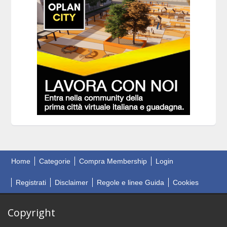
Home
Categorie
Compra Membership
Login
Registrati
Disclaimer
Regole e linee Guida
Cookies
Copyright