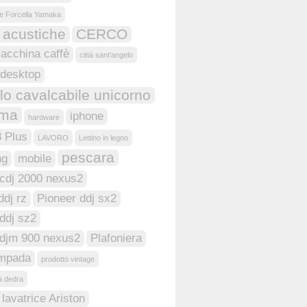
e Forcella Yamaka
 acustiche
CERCO
acchina caffè
città sant'angelo
desktop
o cavalcabile unicorno
oma
iphone
hardware
8 Plus
LAVORO
Lettino in legno
pescara
ng
mobile
 cdj 2000 nexus2
ddj rz
Pioneer ddj sx2
ddj sz2
 djm 900 nexus2
Plafoniera
ampada
prodotto vintage
ia dedra
lavatrice Ariston