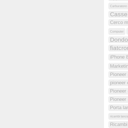
Carburatore 
Casse
Cerco m
Computer
Dondol
fiatcr
iPhone 
Marketi
Pioneer
pioneer 
Pioneer 
Pioneer
Porta l
ricambi lanc
Ricambi 