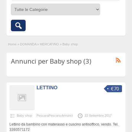
Home
»
DOMANDA
»
MERCATINO
»
Baby shop
Annunci per Baby shop (3)
LETTINO
€70
Baby shop
PescaraPescara Annunci
22 Settembre 2017
Lettino da bambino con materasso e cuscino antisoffoco, vendo. Tel.
3393571172