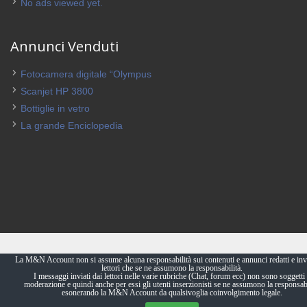
No ads viewed yet.
Annunci Venduti
Fotocamera digitale “Olympus
Scanjet HP 3800
Bottiglie in vetro
La grande Enciclopedia
La M&N Account non si assume alcuna responsabilità sui contenuti e annunci redatti e invi
lettori che se ne assumono la responsabilità.
I messaggi inviati dai lettori nelle varie rubriche (Chat, forum ecc) non sono soggetti 
moderazione e quindi anche per essi gli utenti inserzionisti se ne assumono la responsabi
esonerando la M&N Account da qualsivoglia coinvolgimento legale.