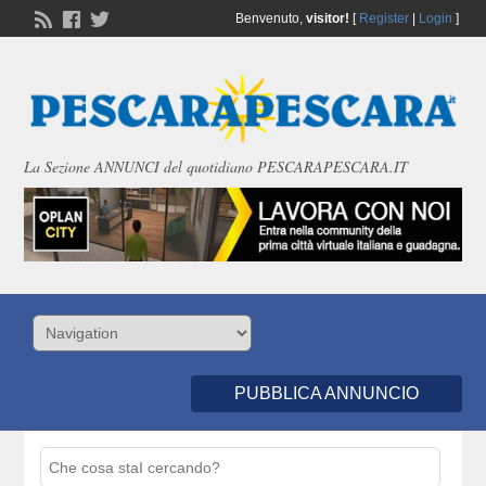
Benvenuto,
visitor!
[
Register
|
Login
]
La Sezione ANNUNCI del quotidiano PESCARAPESCARA.IT
PUBBLICA ANNUNCIO