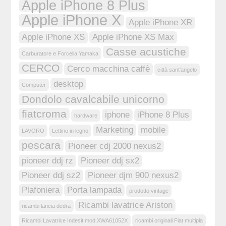
Apple iPhone 8 Plus
Apple iPhone X
Apple iPhone XR
Apple iPhone XS
Apple iPhone XS Max
Casse acustiche
Carburatore e Forcella Yamaka
CERCO
Cerco macchina caffè
città sant'angelo
desktop
Computer
Dondolo cavalcabile unicorno
fiatcroma
iphone
iPhone 8 Plus
hardware
Marketing
mobile
LAVORO
Lettino in legno
pescara
Pioneer cdj 2000 nexus2
pioneer ddj rz
Pioneer ddj sx2
Pioneer ddj sz2
Pioneer djm 900 nexus2
Plafoniera
Porta lampada
prodotto vintage
Ricambi lavatrice Ariston
ricambi lancia dedra
Ricambi Lavatrice Indesit mod.XWA61052X
ricambi originali Fiat multipla