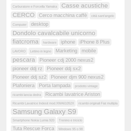
Casse acustiche
Carburatore e Forcella Yamaka
CERCO
Cerco macchina caffè
città sant'angelo
desktop
Computer
Dondolo cavalcabile unicorno
fiatcroma
iphone
iPhone 8 Plus
hardware
Marketing
mobile
LAVORO
Lettino in legno
pescara
Pioneer cdj 2000 nexus2
pioneer ddj rz
Pioneer ddj sx2
Pioneer ddj sz2
Pioneer djm 900 nexus2
Plafoniera
Porta lampada
prodotto vintage
Ricambi lavatrice Ariston
ricambi lancia dedra
Ricambi Lavatrice Indesit mod.XWA61052X
ricambi originali Fiat multipla
Samsung Galaxy S9
Smartphone Nokia Lumia 920
Trenino e triciclo
Tuta Rescue Forca
Windows 95 o 98