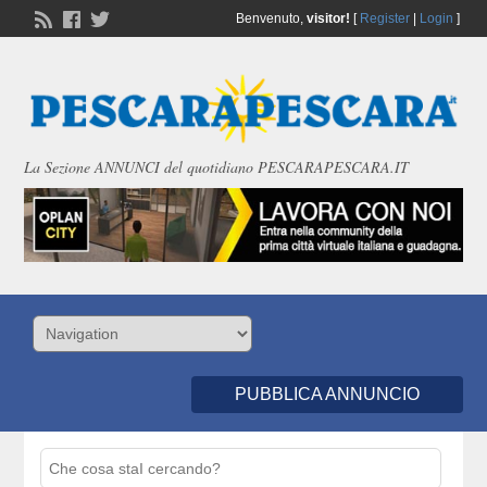
Benvenuto,
visitor!
[
Register
|
Login
]
La Sezione ANNUNCI del quotidiano PESCARAPESCARA.IT
PUBBLICA ANNUNCIO