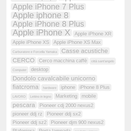
Apple iPhone 7 Plus
Apple iphone 8
Apple iPhone 8 Plus
Apple iPhone X
Apple iPhone XR
Apple iPhone XS
Apple iPhone XS Max
Casse acustiche
Carburatore e Forcella Yamaka
CERCO
Cerco macchina caffè
città sant'angelo
desktop
Computer
Dondolo cavalcabile unicorno
fiatcroma
iphone
iPhone 8 Plus
hardware
Marketing
mobile
LAVORO
Lettino in legno
pescara
Pioneer cdj 2000 nexus2
pioneer ddj rz
Pioneer ddj sx2
Pioneer ddj sz2
Pioneer djm 900 nexus2
Plafoniera
Porta lampada