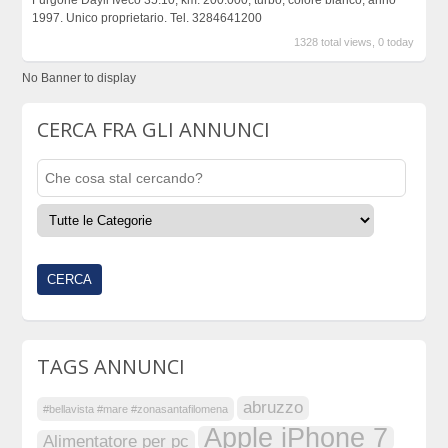
Furgone Dayli Iveco 35.10, km. 200.000, turbo, colore bianco, anno
1997. Unico proprietario. Tel. 3284641200
1328 total views, 0 today
No Banner to display
CERCA FRA GLI ANNUNCI
TAGS ANNUNCI
abruzzo
#bellavista #mare #zonasantafilomena
Apple iPhone 7
Alimentatore per pc