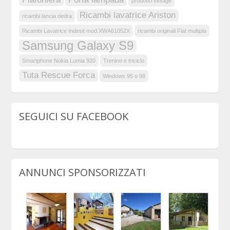
prodotto vintage
Ricambi lavatrice Ariston
ricambi lancia dedra
Ricambi Lavatrice Indesit mod.XWA61052X
ricambi originali Fiat multipla
Samsung Galaxy S9
Smartphone Nokia Lumia 920
Trenino e triciclo
Tuta Rescue Forca
Windows 95 o 98
SEGUICI SU FACEBOOK
ANNUNCI SPONSORIZZATI