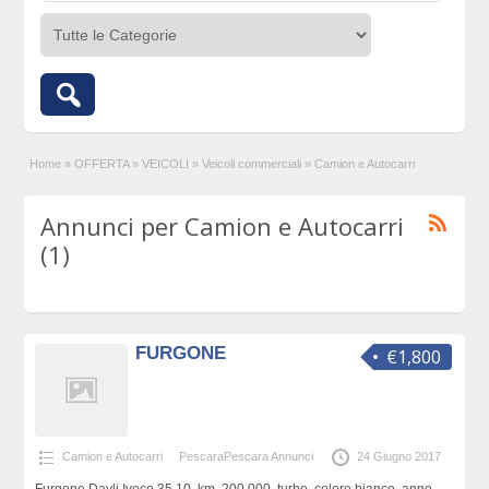
Home
»
OFFERTA
»
VEICOLI
»
Veicoli commerciali
»
Camion e Autocarri
Annunci per Camion e Autocarri
(1)
FURGONE
€1,800
Camion e Autocarri
PescaraPescara Annunci
24 Giugno 2017