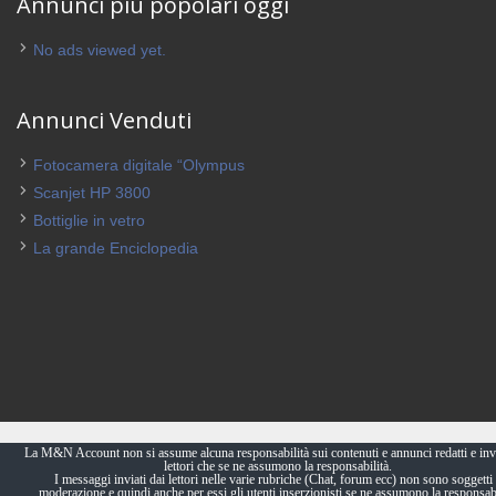
Annunci più popolari oggi
No ads viewed yet.
Annunci Venduti
Fotocamera digitale “Olympus
Scanjet HP 3800
Bottiglie in vetro
La grande Enciclopedia
La M&N Account non si assume alcuna responsabilità sui contenuti e annunci redatti e invi
lettori che se ne assumono la responsabilità.
I messaggi inviati dai lettori nelle varie rubriche (Chat, forum ecc) non sono soggetti 
moderazione e quindi anche per essi gli utenti inserzionisti se ne assumono la responsabi