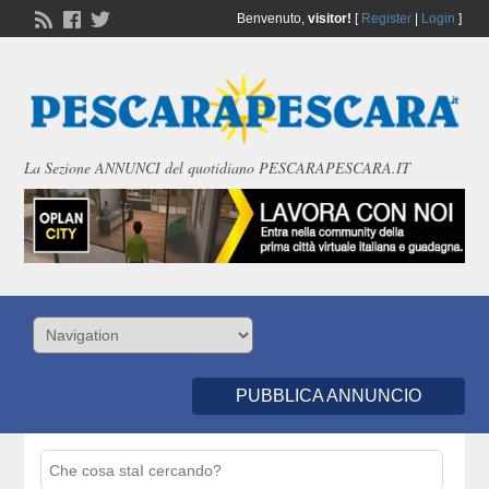
Benvenuto,
visitor!
[
Register
|
Login
]
La Sezione ANNUNCI del quotidiano PESCARAPESCARA.IT
PUBBLICA ANNUNCIO