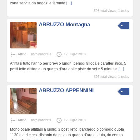
zona servita da negozi e fermate
[…]
596 total views, 1 today
ABRUZZO Montagna
Affitto
natalyandreis
12 Luglio 2018
Affittasi tutto l’anno per brevi o lunghi periodi trilocale caratteristico, 5
posti letto distante un quarto d’ora dalle piste da sci e 5 minuti a
[…]
893 total views, 1 today
ABRUZZO APPENNINI
Affitto
natalyandreis
12 Luglio 2018
Monolocale affittasi a luglio. 3 posti letto. parcheggio comodo.quota
1130 metri circa. distanta da pise un quarto d’ora di auto, da centro