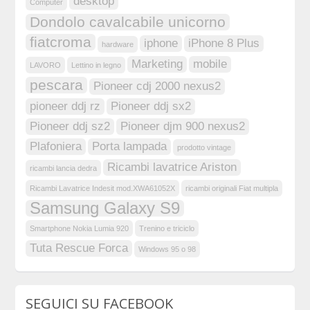
desktop
Computer
Dondolo cavalcabile unicorno
fiatcroma
iphone
iPhone 8 Plus
hardware
Marketing
mobile
LAVORO
Lettino in legno
pescara
Pioneer cdj 2000 nexus2
pioneer ddj rz
Pioneer ddj sx2
Pioneer ddj sz2
Pioneer djm 900 nexus2
Plafoniera
Porta lampada
prodotto vintage
Ricambi lavatrice Ariston
ricambi lancia dedra
Ricambi Lavatrice Indesit mod.XWA61052X
ricambi originali Fiat multipla
Samsung Galaxy S9
Smartphone Nokia Lumia 920
Trenino e triciclo
Tuta Rescue Forca
Windows 95 o 98
SEGUICI SU FACEBOOK