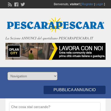
Benvenuto,
visitor!
[
Register
|
Login
]
La Sezione ANNUNCI del quotidiano PESCARAPESCARA.IT
PUBBLICA ANNUNCIO