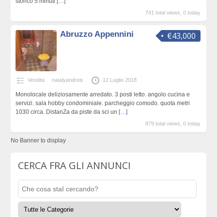
storico 5 minuti
[…]
741 total views, 0 today
Abruzzo Appennini
€43,000
Vendita
natalyandreis
12 Luglio 2018
Monolocale deliziosamente arredato. 3 posti letto. angolo cucina e
servizi. sala hobby condominiale. parcheggio comodo. quota metri
1030 circa. DistanZa da piste da sci un
[…]
879 total views, 0 today
No Banner to display
CERCA FRA GLI ANNUNCI