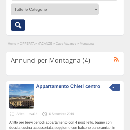
Home
»
OFFERTA
»
VACANZE
»
Case Vacanze
»
Montagna
Annunci per Montagna (4)
Appartamento Chieti centro
Affitto
eva14
6 Settembre 2019
Affitto per brevi periodi appartamento con 4 posti letto, bagno con
doccia, cucina accessoriata, soggiorno con balcone panoramico, in