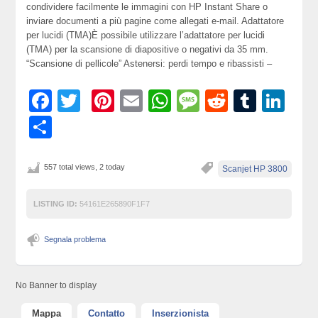
condividere facilmente le immagini con HP Instant Share o
inviare documenti a più pagine come allegati e-mail. Adattatore
per lucidi (TMA)È possibile utilizzare l’adattatore per lucidi
(TMA) per la scansione di diapositive o negativi da 35 mm.
“Scansione di pellicole” Astenersi: perdi tempo e ribassisti –
Facebook
Twitter
Pinterest
Email
WhatsApp
Message
Reddit
Tumbl
Lin
Condividi
557 total views, 2 today
Scanjet HP 3800
LISTING ID:
54161E265890F1F7
Segnala problema
No Banner to display
Mappa
Contatto
Inserzionista