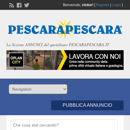
Benvenuto,
visitor!
[
Register
|
Login
]
La Sezione ANNUNCI del quotidiano PESCARAPESCARA.IT
PUBBLICA ANNUNCIO