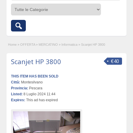
Home
»
OFFERTA
»
MERCATINO
»
Informatica
»
Scanjet HP 3800
Scanjet HP 3800
€40
THIS ITEM HAS BEEN SOLD
Città:
Montesilvano
Provincia:
Pescara
Listed:
8 Luglio 2024 11:44
Expires:
This ad has expired