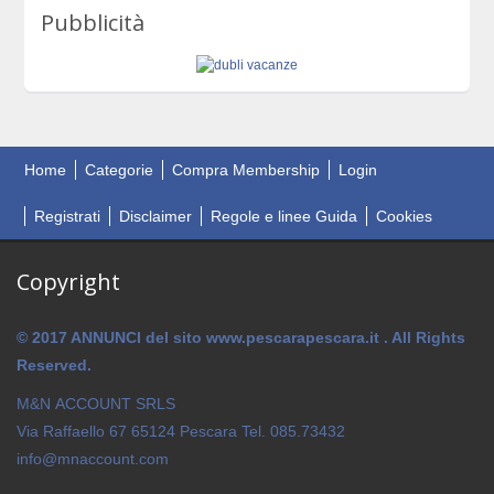
Pubblicità
Home
Categorie
Compra Membership
Login
Registrati
Disclaimer
Regole e linee Guida
Cookies
Copyright
© 2017 ANNUNCI del sito www.pescarapescara.it . All Rights
Reserved.
M&N ACCOUNT SRLS
Via Raffaello 67 65124 Pescara Tel. 085.73432
info@mnaccount.com