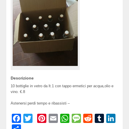
Descrizione
10 bottiglie in vetro da lt.1 con tappo ermetici per acqua,olio e
vino. €.8
Astenersi:perdi tempo e ribassisti –
Facebook
Twitter
Pinterest
Email
WhatsApp
Message
Reddit
Tumbl
Lin