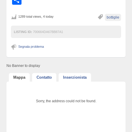
Condividi
1289 total views, 4 today
bottiglie
LISTING ID:
700664DA67BB87A1
Segnala problema
No Banner to display
Mappa
Contatto
Inserzionista
Sorry, the address could not be found.