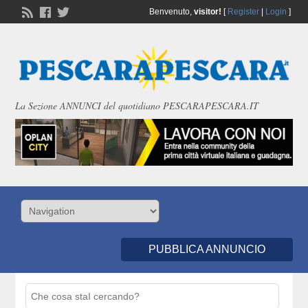
Benvenuto,
visitor!
[
Register
|
Login
]
La Sezione ANNUNCI del quotidiano PESCARAPESCARA.IT
PUBBLICA ANNUNCIO