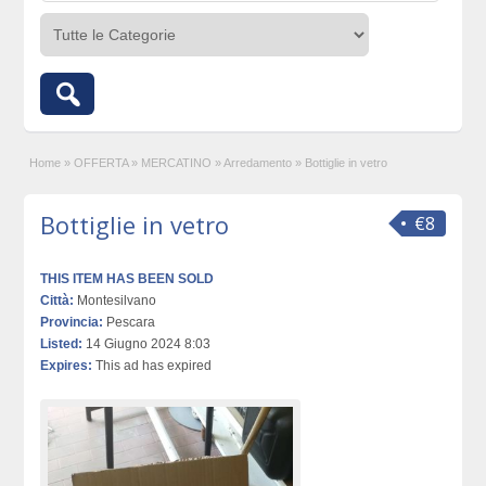
Home
»
OFFERTA
»
MERCATINO
»
Arredamento
»
Bottiglie in vetro
Bottiglie in vetro
€8
THIS ITEM HAS BEEN SOLD
Città:
Montesilvano
Provincia:
Pescara
Listed:
14 Giugno 2024 8:03
Expires:
This ad has expired