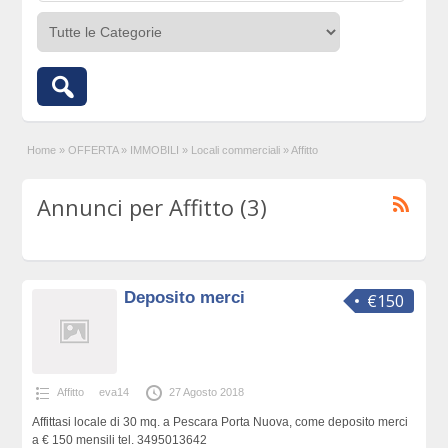
Home
»
OFFERTA
»
IMMOBILI
»
Locali commerciali
»
Affitto
Annunci per Affitto (3)
Deposito merci
€150
Affitto
eva14
27 Agosto 2018
Affittasi locale di 30 mq. a Pescara Porta Nuova, come deposito merci
a € 150 mensili tel. 3495013642