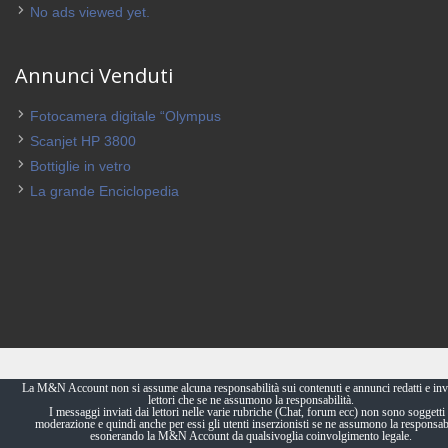
No ads viewed yet.
Annunci Venduti
Fotocamera digitale “Olympus
Scanjet HP 3800
Bottiglie in vetro
La grande Enciclopedia
La M&N Account non si assume alcuna responsabilità sui contenuti e annunci redatti e invi
lettori che se ne assumono la responsabilità.
I messaggi inviati dai lettori nelle varie rubriche (Chat, forum ecc) non sono soggetti 
moderazione e quindi anche per essi gli utenti inserzionisti se ne assumono la responsabi
esonerando la M&N Account da qualsivoglia coinvolgimento legale.