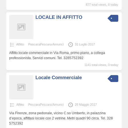
877 total views, 0 today
LOCALE IN AFFITTO
Affitto
PescaraPescara Annunci
31 Luglio 2017
Affitto locale commerciale in Via Roma, primo piano, a collega
professionista. Servizi comuni. Tel. 3285752392
1141 total views, 0 today
Locale Commerciale
Affitto
PescaraPescara Annunci
25 Maggio 2017
Via Firenze, zona pedonale, vicino C.so Umberto, in palazzina
d’epoca, affittasi locale con 2 vetrine. Metri quadri 90 circa. Tel. 328
5752392