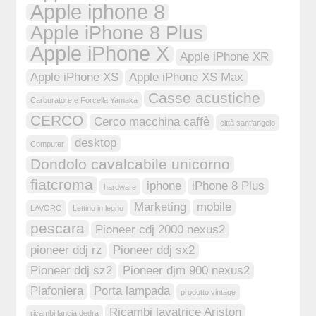
Apple iphone 8
Apple iPhone 8 Plus
Apple iPhone X
Apple iPhone XR
Apple iPhone XS
Apple iPhone XS Max
Casse acustiche
Carburatore e Forcella Yamaka
CERCO
Cerco macchina caffè
città sant'angelo
desktop
Computer
Dondolo cavalcabile unicorno
fiatcroma
iphone
iPhone 8 Plus
hardware
Marketing
mobile
LAVORO
Lettino in legno
pescara
Pioneer cdj 2000 nexus2
pioneer ddj rz
Pioneer ddj sx2
Pioneer ddj sz2
Pioneer djm 900 nexus2
Plafoniera
Porta lampada
prodotto vintage
Ricambi lavatrice Ariston
ricambi lancia dedra