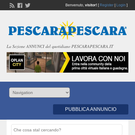
Benvenuto,
visitor!
[
Register
|
Login
]
La Sezione ANNUNCI del quotidiano PESCARAPESCARA.IT
PUBBLICA ANNUNCIO