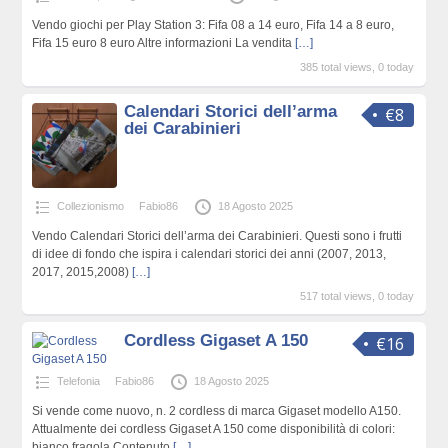
Vendo giochi per Play Station 3: Fifa 08 a 14 euro, Fifa 14 a 8 euro,
Fifa 15 euro 8 euro Altre informazioni La vendita
[…]
385 total views, 0 today
Calendari Storici dell’arma
€8
dei Carabinieri
Collezionismo
Fabio86
18 Agosto 2025
Vendo Calendari Storici dell’arma dei Carabinieri. Questi sono i frutti
di idee di fondo che ispira i calendari storici dei anni (2007, 2013,
2017, 2015,2008)
[…]
517 total views, 0 today
Cordless Gigaset A 150
€16
Telefonia
Fabio86
18 Agosto 2025
Si vende come nuovo, n. 2 cordless di marca Gigaset modello A150.
Attualmente dei cordless Gigaset A 150 come disponibilità di colori:
bianco fragola Contenuto
[…]