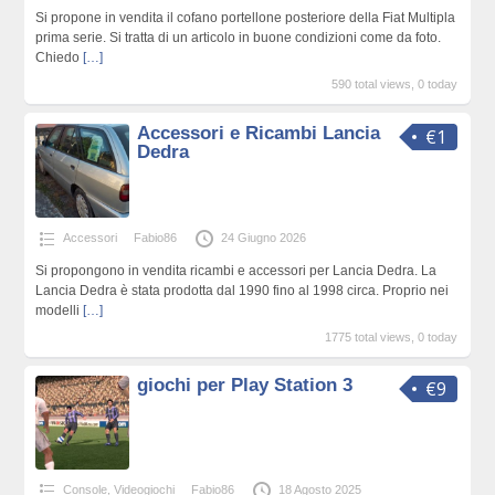
Si propone in vendita il cofano portellone posteriore della Fiat Multipla
prima serie. Si tratta di un articolo in buone condizioni come da foto.
Chiedo
[…]
590 total views, 0 today
Accessori e Ricambi Lancia
€1
Dedra
Accessori
Fabio86
24 Giugno 2026
Si propongono in vendita ricambi e accessori per Lancia Dedra. La
Lancia Dedra è stata prodotta dal 1990 fino al 1998 circa. Proprio nei
modelli
[…]
1775 total views, 0 today
giochi per Play Station 3
€9
Console, Videogiochi
Fabio86
18 Agosto 2025