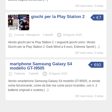
293 total views, 0 today
giochi per la Play Station 2
€7
Console, Videogiochi
Fabio86
18 Agosto 2025
Vendo giochi per la Play Station 2. i seguenti giochi sono: Vendo
Giochi per la Play Station 2: Dark Wind a 6 euro, Extreme Sprint
[…]
387 total views, 0 today
martphone Samsung Galaxy S4
€60
modello GT-I9505
Telefonia
Fabio86
18 Agosto 2025
Vendo smartphone Samsung Galaxy S4 modello GT-I9505, si vende
come funzionante, come da foto ma come pezzi ricambio, con n. 2
batterie originali e scatola
[…]
282 total views, 0 today