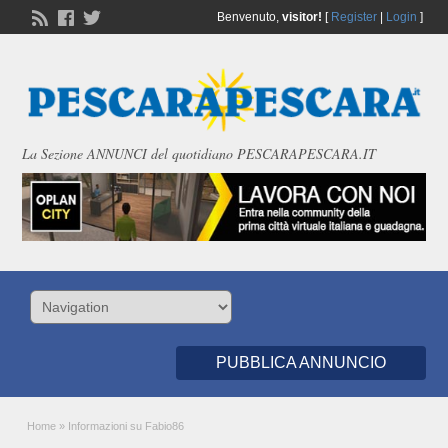
Benvenuto,
visitor!
[
Register
|
Login
]
La Sezione ANNUNCI del quotidiano PESCARAPESCARA.IT
PUBBLICA ANNUNCIO
Home
»
Informazioni su Fabio86