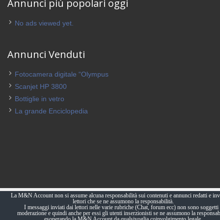
Annunci più popolari oggi
No ads viewed yet.
Annunci Venduti
Fotocamera digitale “Olympus
Scanjet HP 3800
Bottiglie in vetro
La grande Enciclopedia
La M&N Account non si assume alcuna responsabilità sui contenuti e annunci redatti e invi
lettori che se ne assumono la responsabilità.
I messaggi inviati dai lettori nelle varie rubriche (Chat, forum ecc) non sono soggetti 
moderazione e quindi anche per essi gli utenti inserzionisti se ne assumono la responsabi
esonerando la M&N Account da qualsivoglia coinvolgimento legale.