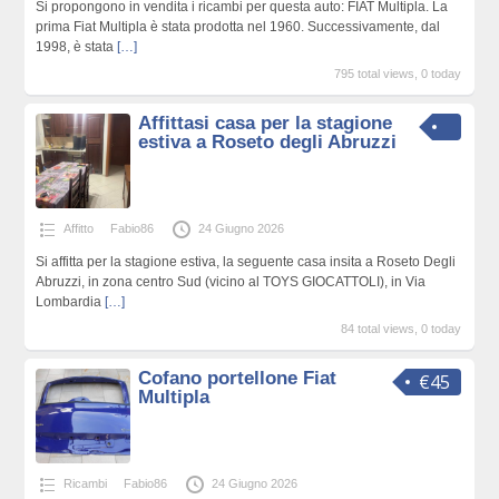
Si propongono in vendita i ricambi per questa auto: FIAT Multipla. La
prima Fiat Multipla è stata prodotta nel 1960. Successivamente, dal
1998, è stata
[…]
795 total views, 0 today
Affittasi casa per la stagione
estiva a Roseto degli Abruzzi
Affitto
Fabio86
24 Giugno 2026
Si affitta per la stagione estiva, la seguente casa insita a Roseto Degli
Abruzzi, in zona centro Sud (vicino al TOYS GIOCATTOLI), in Via
Lombardia
[…]
84 total views, 0 today
Cofano portellone Fiat
€45
Multipla
Ricambi
Fabio86
24 Giugno 2026