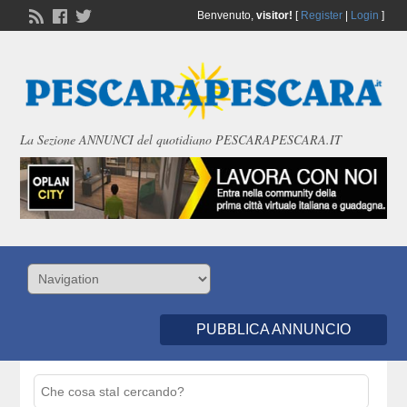
Benvenuto,
visitor!
[
Register
|
Login
]
La Sezione ANNUNCI del quotidiano PESCARAPESCARA.IT
PUBBLICA ANNUNCIO