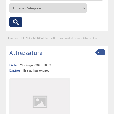
Home
»
OFFERTA
»
MERCATINO
»
Attrezzatura da lavoro
»
Attrezzature
Attrezzature
Listed:
22 Giugno 2020 18:02
Expires:
This ad has expired