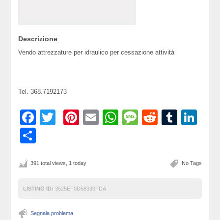
Descrizione
Vendo attrezzature per idraulico per cessazione attività
Tel. 368.7192173
Facebook
Twitter
Pinterest
Email
WhatsApp
Message
Reddit
Tumbl
Lin
Condividi
391 total views, 1 today
No Tags
LISTING ID:
3525EF0D58330FDA
Segnala problema