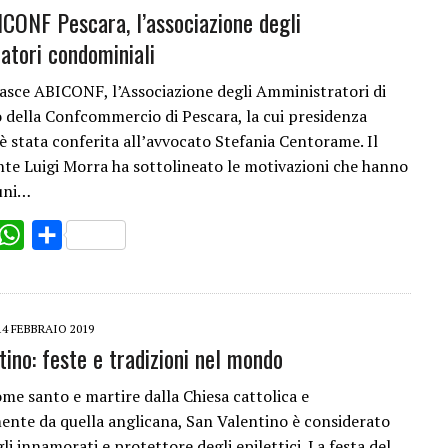
CONF Pescara, l’associazione degli
atori condominiali
asce ABICONF, l’Associazione degli Amministratori di
della Confcommercio di Pescara, la cui presidenza
è stata conferita all’avvocato Stefania Centorame. Il
nte Luigi Morra ha sottolineato le motivazioni che hanno
uni…
ok
witter
WhatsApp
Share
14 FEBBRAIO 2019
ino: feste e tradizioni nel mondo
me santo e martire dalla Chiesa cattolica e
ente da quella anglicana, San Valentino è considerato
i innamorati e protettore degli epilettici. La festa del