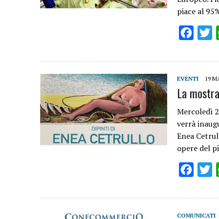
piace al 95%
Facebo
T
EVENTI
19 M
La mostra
Mercoledì 2
verrà inaug
Enea Cetrul
opere del p
Facebo
T
COMUNICATI