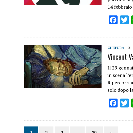
14 febbraio
Facebo
T
CULTURA
21
Vincent V
Il 29 gennai
in scena l’
Ripercorria
solo dopo l
Facebo
T