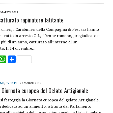
 MARZO 2019
catturato rapinatore latitante
 di ieri, i Carabinieri della Compagnia di Pescara hanno
e tratto in arresto O.I., 40enne romeno, pregiudicato e
 più di un anno, catturato all’interno di un
to. Il 14 dicembre…
ok
witter
WhatsApp
Share
ONE
,
EVENTI
23 MARZO 2019
 Giornata europea del Gelato Artigianale
si festeggia la Giornata europea del gelato Artigianale,
a dedicata ad un alimento, istituita dal Parlamento
re all’occhiello della produzione made in Italy, il gelato