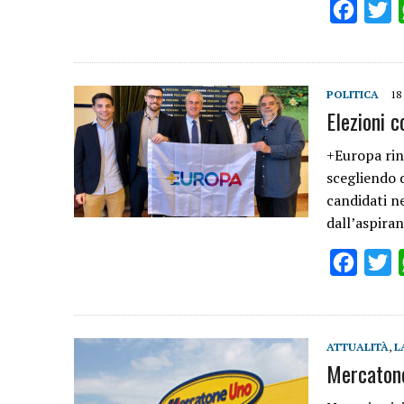
Facebo
T
POLITICA
18
Elezioni 
+Europa rinu
scegliendo 
candidati ne
dall’aspira
Facebo
T
ATTUALITÀ
,
L
Mercatone