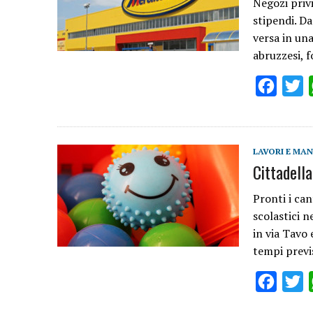
Negozi priv
stipendi. D
versa in una
abruzzesi, 
Facebo
T
LAVORI E MA
Cittadella 
Pronti i can
scolastici ne
in via Tavo 
tempi previ
Facebo
T