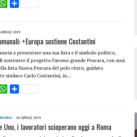
ok
witter
WhatsApp
Share
 APRILE 2019
comunali: +Europa sostiene Costantini
ncia a presentare una sua lista e il simbolo politico,
di sostenere il progetto Faremo grande Pescara, con suoi
lla lista Nuova Pescara del polo civico, guidato
nte sindaco Carlo Costantini, in…
ok
witter
WhatsApp
Share
AVORO
18 APRILE 2019
 Uno, i lavoratori scioperano oggi a Roma