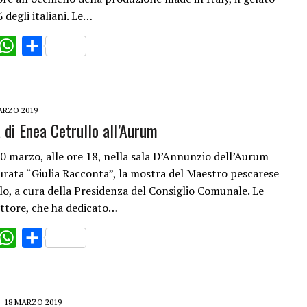
 degli italiani. Le…
ok
witter
WhatsApp
Share
ARZO 2019
 di Enea Cetrullo all’Aurum
0 marzo, alle ore 18, nella sala D’Annunzio dell’Aurum
urata “Giulia Racconta”, la mostra del Maestro pescarese
lo, a cura della Presidenza del Consiglio Comunale. Le
ittore, che ha dedicato…
ok
witter
WhatsApp
Share
18 MARZO 2019