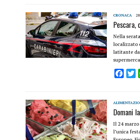
CRONACA
28
Pescara, 
Nella serata
localizzato 
latitante da
supermerca
Facebo
T
ALIMENTAZI
Domani la
Il 24 marzo 
l’unica fest
Europeo. Fio