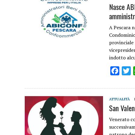
Nasce ABI
amministr
A Pescara n
Condominio 
provinciale 
vicepreside
indotto alc
Facebo
T
ATTUALITÀ
San Valent
Venerato co
successivam
patrono degl