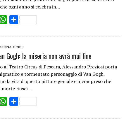
 che ogni anno si celebra in…
ok
witter
WhatsApp
Share
 GENNAIO 2019
an Gogh: la miseria non avrà mai fine
o al Teatro Circus di Pescara, Alessandro Preziosi porta
enigmatico e tormentato personaggio di Van Gogh.
mo la vita di questo pittore geniale e incompreso che
a morte riuscì…
ok
witter
WhatsApp
Share