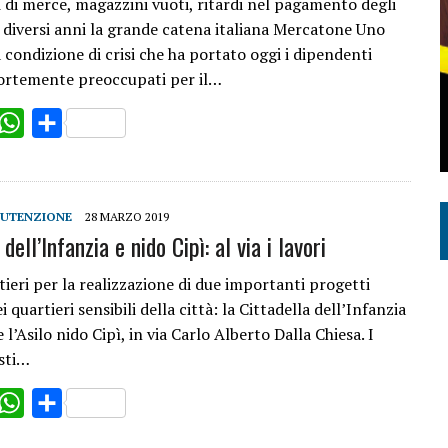
i di merce, magazzini vuoti, ritardi nel pagamento degli
a diversi anni la grande catena italiana Mercatone Uno
 condizione di crisi che ha portato oggi i dipendenti
fortemente preoccupati per il…
ok
witter
WhatsApp
Share
NUTENZIONE
28 MARZO 2019
dell’Infanzia e nido Cipì: al via i lavori
tieri per la realizzazione di due importanti progetti
i quartieri sensibili della città: la Cittadella dell’Infanzia
e l’Asilo nido Cipì, in via Carlo Alberto Dalla Chiesa. I
sti…
ok
witter
WhatsApp
Share