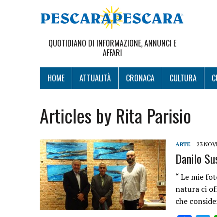
QUOTIDIANO DI INFORMAZIONE, ANNUNCI E
AFFARI
HOME
ATTUALITÀ
CRONACA
CULTURA
C
Articles by Rita Parisio
ARTE
23 NOV
Danilo Sus
“ Le mie fot
natura ci of
che conside