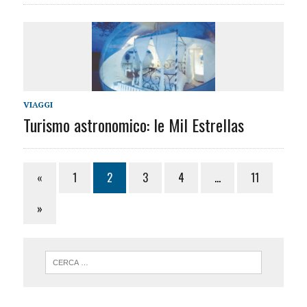
VIAGGI
Turismo astronomico: le Mil Estrellas
«
1
2
3
4
…
11
»