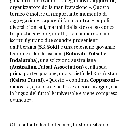
goda di ottima salute – spiega
Luca Copparoni
,
organizzatore della manifestazione –. Questo
torneo è inoltre un importante momento di
aggregazione, capace di far incontrare popoli
diversi e lontani, ma uniti dalla stessa passione».
In questa edizione, infatti, tra i numerosi club
iscritti figurano due squadre provenienti
dall’Ucraina (
SK Sokil
e una selezione giovanile
federale), due brasiliane (
Botucatu Futsal
e
Indaiatuba
), una selezione australiana
(
Australian Futsal Association
) e, alla sua
prima partecipazione, una società del Kazakistan
(
Kairat Futsal
). «Questo – continua
Copparoni
–
dimostra, qualora ce ne fosse ancora bisogno, che
la lingua del futsal è universale e viene compresa
ovunque».
​Oltre all’alto livello tecnico, la Montesilvano