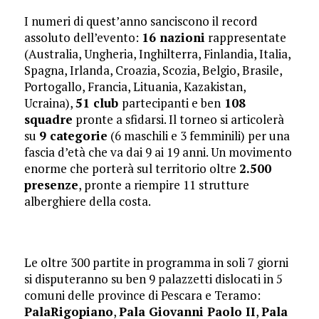
​I numeri di quest’anno sanciscono il record
assoluto dell’evento:
16 nazioni
rappresentate
(Australia, Ungheria, Inghilterra, Finlandia, Italia,
Spagna, Irlanda, Croazia, Scozia, Belgio, Brasile,
Portogallo, Francia, Lituania, Kazakistan,
Ucraina),
51 club
partecipanti e ben
108
squadre
pronte a sfidarsi. Il torneo si articolerà
su
9 categorie
(6 maschili e 3 femminili) per una
fascia d’età che va dai 9 ai 19 anni. Un movimento
enorme che porterà sul territorio oltre
2.500
presenze
, pronte a riempire 11 strutture
alberghiere della costa.
Le oltre 300 partite in programma in soli 7 giorni
si disputeranno su ben 9 palazzetti dislocati in 5
comuni delle province di Pescara e Teramo:
PalaRigopiano
,
Pala Giovanni Paolo II
,
Pala