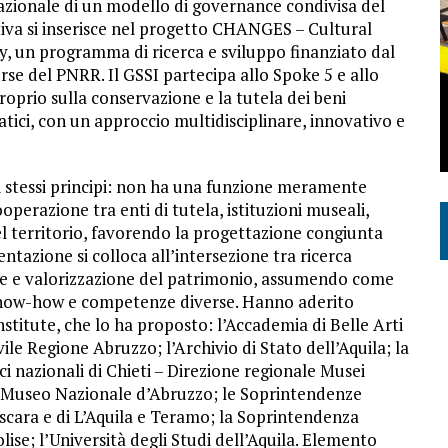
azionale di un modello di governance condivisa del
iativa si inserisce nel progetto CHANGES – Cultural
, un programma di ricerca e sviluppo finanziato dal
orse del PNRR. Il GSSI partecipa allo Spoke 5 e allo
prio sulla conservazione e la tutela dei beni
imatici, con un approccio multidisciplinare, innovativo e
li stessi principi: non ha una funzione meramente
ooperazione tra enti di tutela, istituzioni museali,
el territorio, favorendo la progettazione congiunta
entazione si colloca all’intersezione tra ricerca
one e valorizzazione del patrimonio, assumendo come
now-how e competenze diverse. Hanno aderito
nstitute, che lo ha proposto: l’Accademia di Belle Arti
ile Regione Abruzzo; l’Archivio di Stato dell’Aquila; la
 nazionali di Chieti – Direzione regionale Musei
l Museo Nazionale d’Abruzzo; le Soprintendenze
escara e di L’Aquila e Teramo; la Soprintendenza
lise; l’Università degli Studi dell’Aquila. Elemento