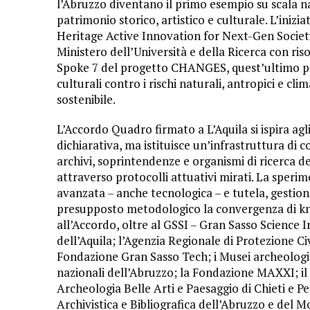
l’Abruzzo diventano il primo esempio su scala n
patrimonio storico, artistico e culturale. L’iniz
Heritage Active Innovation for Next-Gen Society
Ministero dell’Università e della Ricerca con ris
Spoke 7 del progetto CHANGES, quest’ultimo pro
culturali contro i rischi naturali, antropici e cl
sostenibile.
L’Accordo Quadro firmato a L’Aquila si ispira ag
dichiarativa, ma istituisce un’infrastruttura di c
archivi, soprintendenze e organismi di ricerca d
attraverso protocolli attuativi mirati. La sperim
avanzata – anche tecnologica – e tutela, gesti
presupposto metodologico la convergenza di k
all’Accordo, oltre al GSSI – Gran Sasso Science I
dell’Aquila; l’Agenzia Regionale di Protezione Civ
Fondazione Gran Sasso Tech; i Musei archeologici
nazionali dell’Abruzzo; la Fondazione MAXXI; i
Archeologia Belle Arti e Paesaggio di Chieti e P
Archivistica e Bibliografica dell’Abruzzo e del Mo