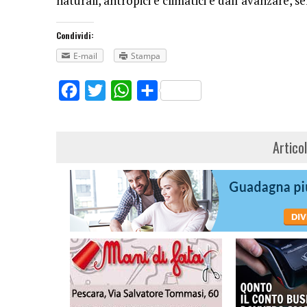
naturali, antropici e climatici e dall’avanzare, 
Condividi:
E-mail
Stampa
Facebook
Twitter
WhatsApp
Share
Artico