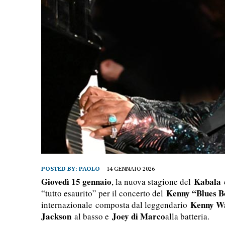
POSTED BY:
PAOLO
14 GENNAIO 2026
Giovedì 15 gennaio
Kabala
, la nuova stagione del
c
Kenny “Blues B
“tutto esaurito” per il concerto del
Kenny W
internazionale
composta dal leggendario
Jackson
Joey di Marco
al basso e
alla batteria.