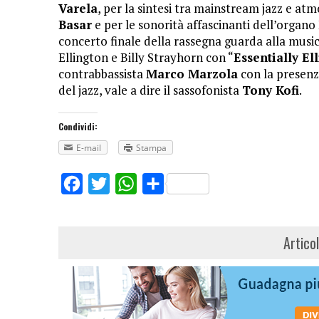
Varela
, per la sintesi tra
mainstream jazz
e atmo
Basar
e per
le sonorità affascinanti dell’orga
concerto finale della rassegna guarda alla music
Ellington e Billy Strayhorn con “
Essentially El
contrabbassista
Marco Marzola
con la presenz
del jazz, vale a dire il sassofonista
Tony Kofi
.
Condividi:
E-mail
Stampa
Facebook
Twitter
WhatsApp
Share
Artico