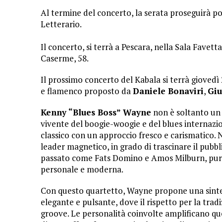
Al termine del concerto, la serata proseguirà poi
Letterario.
Il concerto, si terrà a Pescara, nella Sala Favet
Caserme, 58.
Il prossimo concerto del Kabala si terrà giovedì
e flamenco proposto da
Daniele Bonaviri
,
Giu
Kenny “Blues Boss” Wayne
non è soltanto un 
vivente del boogie-woogie e del blues internazi
classico con un approccio fresco e carismatico. Ne
leader magnetico, in grado di trascinare il pubbl
passato come Fats Domino e Amos Milburn, pur 
personale e moderna.
Con questo quartetto, Wayne propone una sintesi
elegante e pulsante, dove il rispetto per la trad
groove. Le personalità coinvolte amplificano que