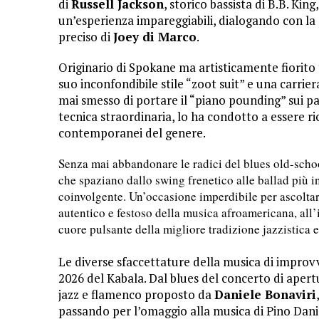
di
Russell Jackson
, storico bassista di B.B. Kin
un’esperienza impareggiabili, dialogando con la 
preciso di
Joey di Marco
.
Originario di Spokane ma artisticamente fiorito
suo inconfondibile stile “zoot suit” e una carrier
mai smesso di portare il “piano pounding” sui pa
tecnica straordinaria, lo ha condotto a essere 
contemporanei del genere.
Senza mai abbandonare le radici del blues old-schoo
che spaziano dallo swing frenetico alle ballad più 
coinvolgente. Un’occasione imperdibile per ascoltar
autentico e festoso della musica afroamericana, all’
cuore pulsante della migliore tradizione jazzistica e
Le diverse sfaccettature della
musica di improv
2026 del Kabala. Dal blues del concerto di aper
jazz e flamenco proposto da
Daniele Bonaviri
passando
per l’omaggio alla musica di Pino Dan