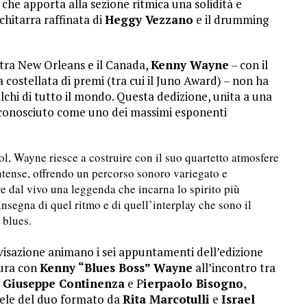
g, che apporta alla sezione ritmica una solidità e
chitarra raffinata di
Heggy Vezzano
e il drumming
 tra New Orleans e il Canada,
Kenny Wayne
– con il
a costellata di premi (tra cui il Juno Award) – non ha
lchi di tutto il mondo. Questa dedizione, unita a una
riconosciuto come uno dei massimi esponenti
l, Wayne riesce a costruire con il suo quartetto atmosfere
intense, offrendo un percorso sonoro variegato e
e dal vivo una leggenda che incarna lo spirito più
insegna di quel ritmo e di quell’interplay che sono il
 blues.
visazione animano i
sei appuntamenti dell’edizione
tura con
Kenny “Blues Boss” Wayne
all’incontro tra
,
Giuseppe Continenza
e P
ierpaolo Bisogno
,
iele
del duo formato da
Rita Marcotulli
e
Israel