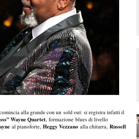
omincia alla grande con un sold out: si registra infatti il
oss” Wayne Quartet
,
formazione
blues di livello
ayne
Heggy Vezzano
Russell
al pianoforte,
alla chitarra,