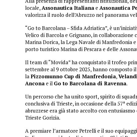
Alla presenza di rappresentanti istituzionali, d
locale,
Assonautica Italiana
e
Assonautica Pe
valorizza il ruolo dell’Abruzzo nel panorama vel
“Go to Barcolana – Sfida Adriatica”, è un’inizia
Velico di Barcola e Grignano, in collaborazione c
Marina Dorica, la Lega Navale di Manfredonia e i
porto turistico Marina di Pescara e delle Asson
Il team di “Movida” ha conquistato il trofeo pri
settembre al 9 ottobre 2025, hanno composto il 
la
Pizzomunno Cup di Manfredonia
,
Veland
Ancona
e il
Go to Barcolana di Ravenna
.
Un percorso che ha unito sport, spirito di squadr
conclusiva di Trieste, in occasione della 57ª ediz
abruzzese era già stato accolto con entusiasmo
Trieste Gorizia.
A premiare l’armatore Petrelli e il suo equipaggi