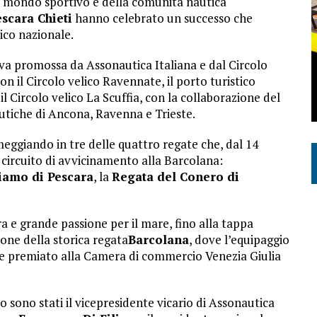
el mondo sportivo e della comunità nautica
scara Chieti
hanno celebrato un successo che
ico nazionale.
tiva promossa da Assonautica Italiana e dal Circolo
on il Circolo velico Ravennate, il porto turistico
l Circolo velico La Scuffia, con la collaborazione del
autiche di Ancona, Ravenna e Trieste.
meggiando in tre delle quattro regate che, dal 14
circuito di avvicinamento alla Barcolana:
iamo di Pescara
, la
Regata del Conero di
a e grande passione per il mare, fino alla tappa
ione della storica regata
Barcolana
, dove l’equipaggio
 e premiato alla Camera di commercio Venezia Giulia
o sono stati il vicepresidente vicario di Assonautica