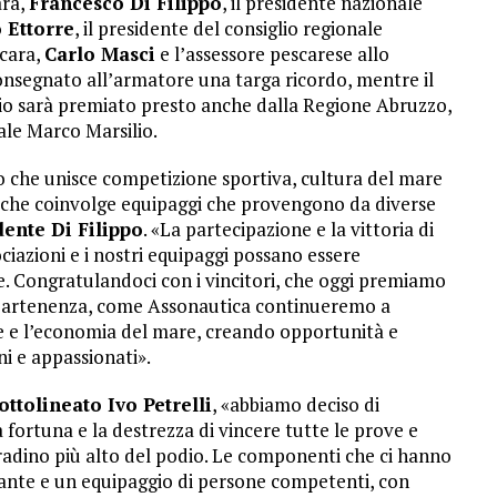
ara,
Francesco Di Filippo
, il presidente nazionale
 Ettorre
, il presidente del consiglio regionale
scara,
Carlo Masci
e l’assessore pescarese allo
onsegnato all’armatore una targa ricordo, mentre il
gio sarà premiato presto anche dalla Regione Abruzzo,
ale Marco Marsilio.
o che unisce competizione sportiva, cultura del mare
 e che coinvolge equipaggi che provengono da diverse
ente Di Filippo
. «La partecipazione e la vittoria di
azioni e i nostri equipaggi possano essere
le. Congratulandoci con i vincitori, che oggi premiamo
appartenenza, come Assonautica continueremo a
te e l’economia del mare, creando opportunità e
ni e appassionati».
ottolineato Ivo Petrelli
, «abbiamo deciso di
 fortuna e la destrezza di vincere tutte le prove e
 gradino più alto del podio. Le componenti che ci hanno
ante e un equipaggio di persone competenti, con