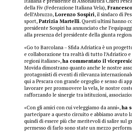
Italiana e presidente di Assonautica Chieti Pesc
della Fiv (Federazione Italiana Vela),
Francesco
dell’Abruzzo,
Lorenzo Sospiri
, il sindaco di Pe
sport,
Patrizia Martelli
. Questi ultimi hanno c
presidente Sospiri ha annunciato che l’equipag
alla presenza del presidente della giunta region
«Go to Barcolana – Sfida Adriatica è un progett
e collaborazione tra realtà di tutto l’Adriatico
regioni italiane»,
ha commentato il vicepresid
Movida dimostrano quanto anche le nostre associ
protagonisti di eventi di rilevanza internaziona
qui a Pescara con grande orgoglio e senso di 
lavorare per promuovere la vela, le nostre cos
rafforzando le sinergie tra istituzioni, associazio
«Con gli amici con cui veleggiamo da anni»,
ha s
partecipare a questo circuito e abbiamo avuto la
quindi di essere più che meritevoli di salire sul
permesso di farlo sono state un mezzo perform