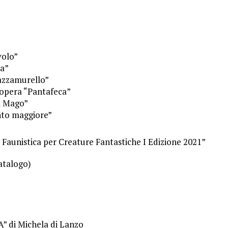
volo”
na”
azzamurello”
opera “Pantafeca”
l Mago”
nto maggiore”
aunistica per Creature Fantastiche I Edizione 2021”
atalogo)
di Michela di Lanzo