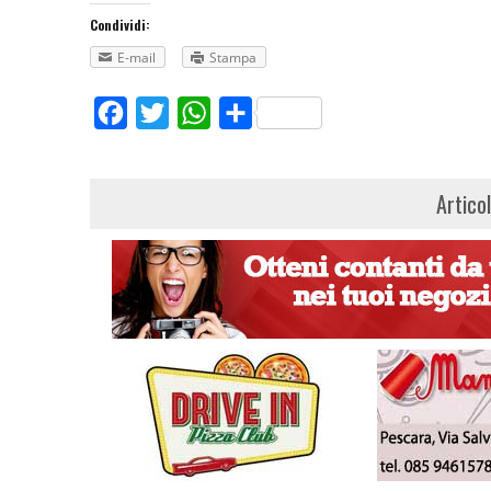
Condividi:
E-mail
Stampa
Facebook
Twitter
WhatsApp
Share
Artico