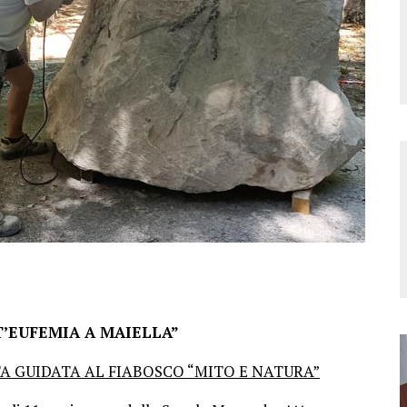
T’EUFEMIA A MAIELLA”
TA GUIDATA AL FIABOSCO “MITO E NATURA”