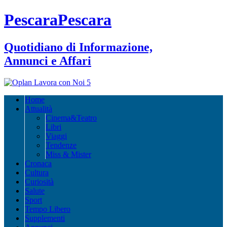
PescaraPescara
Quotidiano di Informazione,
Annunci e Affari
Home
Attualità
Cinema&Teatro
Libri
Viaggi
Tendenze
Miss & Mister
Cronaca
Cultura
Curiosità
Salute
Sport
Tempo Libero
Supplementi