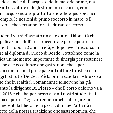
andosi anche dell’acquisto delle materie prime, ma
 attrezzature e degli strumenti di cucina, con
 ma acquisendo soprattutto know how più specifici
sempio, le nozioni di primo soccorso in mare, o il
ozioni che verranno fornite durante il corso.
udenti verrà rilasciato un attestato di idoneità che
lificazione dell’iter procedurale per acquisire la
udenti, dopo i 22 anni di età, e dopo aver trascorso un
re al diploma di Cuoco di Bordo. Sottolineo come la
ifica un momento importante di sinergia per sostenere
stiche e le eccellenze enogastronomiche e per
a comunque il principale attrattore turistico di un
i l’Istituto ‘De Cecco’ è la prima scuola in Abruzzo a
one che in realtà il Comandante Minervino ha già
unto la dirigente
Di Pietro
– che il corso odierno va a
 2016 e che ha permesso a tanti nostri studenti di
ria di porto. Oggi vorremmo anche allargare tale
erenti la filiera della pesca, dunque l’attività in
spetto della nostra tradizione enogastronomica, che