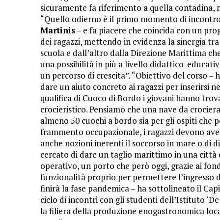
sicuramente fa riferimento a quella contadina, 
“Quello odierno è il primo momento di incontro 
Martinis
– e fa piacere che coincida con un prog
dei ragazzi, mettendo in evidenza la sinergia tra
scuola e dall’altro dalla Direzione Marittima ch
una possibilità in più a livello didattico-educati
un percorso di crescita”. “Obiettivo del corso 
dare un aiuto concreto ai ragazzi per inserirsi
qualifica di Cuoco di Bordo i giovani hanno tr
crocieristico. Pensiamo che una nave da crocier
almeno 50 cuochi a bordo sia per gli ospiti che p
frammento occupazionale, i ragazzi devono av
anche nozioni inerenti il soccorso in mare o di d
cercato di dare un taglio marittimo in una citt
operativo, un porto che però oggi, grazie ai fon
funzionalità proprio per permettere l’ingresso 
finirà la fase pandemica – ha sottolineato il Ca
ciclo di incontri con gli studenti dell’Istituto 
la filiera della produzione enogastronomica local