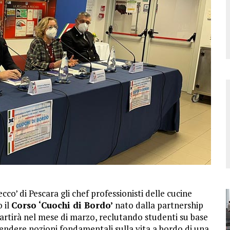
co’ di Pescara gli chef professionisti delle cucine
 il
Corso ‘Cuochi di Bordo’
nato dalla partnership
partirà nel mese di marzo, reclutando studenti su base
prendere nozioni fondamentali sulla vita a bordo di una