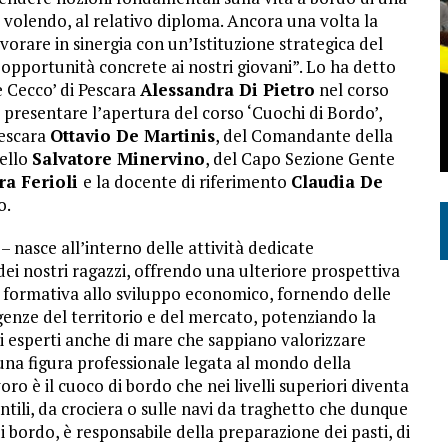
 volendo, al relativo diploma. Ancora una volta la
avorare in sinergia con un’Istituzione strategica del
 opportunità concrete ai nostri giovani”. Lo ha detto
e Cecco’ di Pescara
Alessandra Di Pietro
nel corso
presentare l’apertura del corso ‘Cuochi di Bordo’,
Pescara
Ottavio De Martinis
, del Comandante della
cello
Salvatore Minervino
, del Capo Sezione Gente
ra Ferioli
e la docente di riferimento
Claudia De
o.
– nasce all’interno delle attività dedicate
dei nostri ragazzi, offrendo una ulteriore prospettiva
a formativa allo sviluppo economico, fornendo delle
genze del territorio e del mercato, potenziando la
i esperti anche di mare che sappiano valorizzare
una figura professionale legata al mondo della
ro è il cuoco di bordo che nei livelli superiori diventa
ntili, da crociera o sulle navi da traghetto che dunque
 bordo, è responsabile della preparazione dei pasti, di