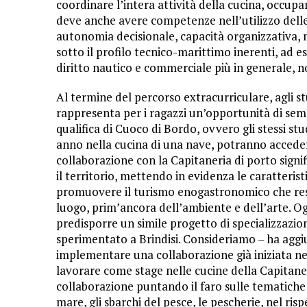
coordinare l’intera attività della cucina, occup
deve anche avere competenze nell’utilizzo delle
autonomia decisionale, capacità organizzativa,
sotto il profilo tecnico-marittimo inerenti, ad e
diritto nautico e commerciale più in generale, n
Al termine del percorso extracurriculare, agli st
rappresenta per i ragazzi un’opportunità di semp
qualifica di Cuoco di Bordo, ovvero gli stessi st
anno nella cucina di una nave, potranno accede
collaborazione con la Capitaneria di porto sign
il territorio, mettendo in evidenza le caratteri
promuovere il turismo enogastronomico che rest
luogo, prim’ancora dell’ambiente e dell’arte. Ogg
predisporre un simile progetto di specializzazi
sperimentato a Brindisi. Consideriamo – ha aggi
implementare una collaborazione già iniziata nel
lavorare come stage nelle cucine della Capitane
collaborazione puntando il faro sulle tematiche in
mare, gli sbarchi del pesce, le pescherie, nel ri