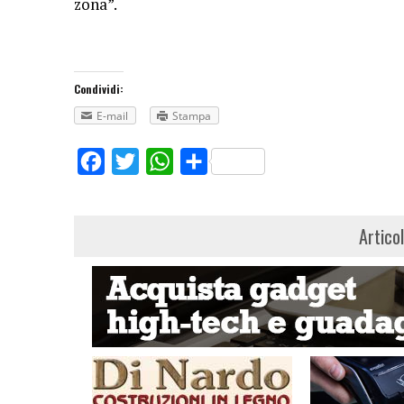
zona”.
Condividi:
E-mail
Stampa
Facebook
Twitter
WhatsApp
Share
Artico