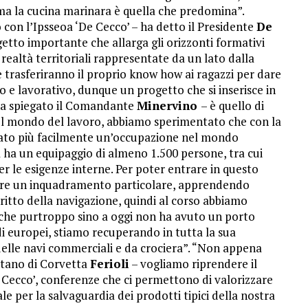
ma la cucina marinara è quella che predomina”.
con l’Ipsseoa ‘De Cecco’ – ha detto il Presidente
De
etto importante che allarga gli orizzonti formativi
 realtà territoriali rappresentate da un lato dalla
e trasferiranno il proprio know how ai ragazzi per dare
vo e lavorativo, dunque un progetto che si inserisce in
– ha spiegato il Comandante
Minervino
– è quello di
 nel mondo del lavoro, abbiamo sperimentato che con la
ovato più facilmente un’occupazione nel mondo
a ha un equipaggio di almeno 1.500 persone, tra cui
er le esigenze interne. Per poter entrare in questo
ere un inquadramento particolare, apprendendo
iritto della navigazione, quindi al corso abbiamo
à che purtroppo sino a oggi non ha avuto un porto
di europei, stiamo recuperando in tutta la sua
delle navi commerciali e da crociera”. “Non appena
pitano di Corvetta
Ferioli
– vogliamo riprendere il
‘De Cecco’, conferenze che ci permettono di valorizzare
e per la salvaguardia dei prodotti tipici della nostra