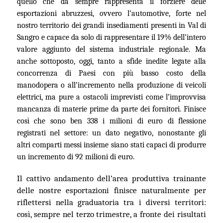
quello che da sempre rappresenta il forziere delle
esportazioni abruzzesi, ovvero l’automotive, forte nel
nostro territorio dei grandi insediamenti presenti in Val di
Sangro e capace da solo di rappresentare il 19% dell’intero
valore aggiunto del sistema industriale regionale. Ma
anche sottoposto, oggi, tanto a sfide inedite legate alla
concorrenza di Paesi con più basso costo della
manodopera o all’incremento nella produzione di veicoli
elettrici,
ma pure
a ostacoli imprevisti come l’improvvisa
mancanza di materie prime
da parte dei fornitori
. Finisce
così che sono ben 338 i milioni di euro di flessione
registrati nel settore: un dato negativo,
nonostante
gli
altri
comparti
messi insieme siano stati
capaci di produrre
un incremento di 92 milioni di euro.
Il cattivo andamento del
l’area produttiva
trainante
delle nostre esportazioni finisce naturalmente per
riflettersi nella graduatoria tra i diversi territori:
così, sempre nel terzo trimestre, a fronte dei risultati