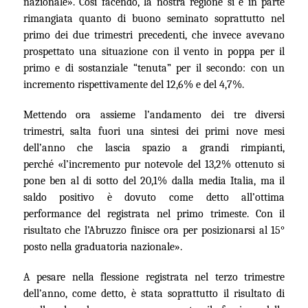
nazionale
»
.
Così facendo
, la nostra regione si è in parte
rimangiata quanto di buono seminato
soprattutto nel
primo dei due
trimestri precedenti, che invece avevano
prospettato una situazione con il vento in poppa
per il
primo e di sostanziale “tenuta” per il secondo
: con un
incremento
rispettivamente
del 12,6%
e
del 4,7%.
Mettendo ora assieme l’andamento dei tre diversi
trimestri, salta fuori una sintesi dei primi nove mesi
dell’anno che lascia spazio a grandi rimpianti,
perché
«
l’incremento pur notevole del 13,2% ottenuto si
pone ben al di sotto del 20,1% dalla media Italia, ma il
saldo positivo è dovuto
come detto
all’ottima
performance del registrata nel primo trimeste. Con il
risultato che l’Abruzzo finisce
ora
per posizionarsi al 15°
posto nella graduatoria nazionale
»
.
A pesare nella flessione registrata nel terzo trimestre
dell’anno, come detto, è stata soprattutto il risultato di