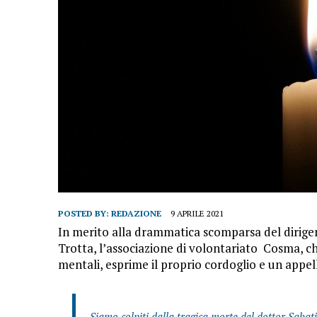
POSTED BY:
REDAZIONE
9 APRILE 2021
In merito alla drammatica scomparsa del dirigen
Trotta, l’associazione di volontariato Cosma, ch
mentali, esprime il proprio cordoglio e un appell
Siamo colpiti dalla tragica morte del dottor Saba