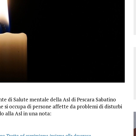
te di Salute mentale della Asl di Pescara Sabatino
e si occupa di persone affette da problemi di disturbi
o alla Asl in una nota:
tino Trotta ed esprimiamo insieme alle doverose