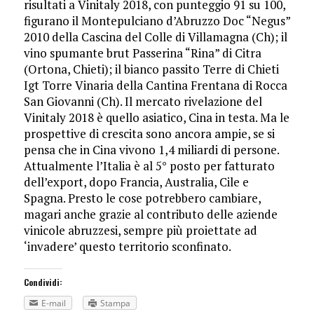
ri­sultati a Vinitaly 2018, con punteggio 91 su 100,
figurano il Montepulciano d’A­bruz­­zo Doc “Negus”
2010 della Cascina del Colle di Villamagna (Ch); il
vino spumante brut Passerina “Rina” di Citra
(Ortona, Chieti); il bianco passito Terre di Chie­ti
Igt Torre Vinaria della Can­tina Frentana di Rocca
San Giovanni (Ch). Il mercato rivelazione del
Vinitaly 2018 è quello asiatico, Cina in testa. Ma le
prospettive di crescita sono ancora ampie, se si
pensa che in Cina vi­vono 1,4 mi­liardi di persone.
Attual­mente l’Italia è al 5° posto per fatturato
dell’export, dopo Francia, Au­stra­lia, Cile e
Spagna. Pre­sto le cose potrebbero cambiare,
magari anche grazie al contributo delle aziende
vinicole abruzzesi, sem­pre più pro­iettate ad
‘invadere’ questo territorio sconfinato.
Condividi:
E-mail
Stampa