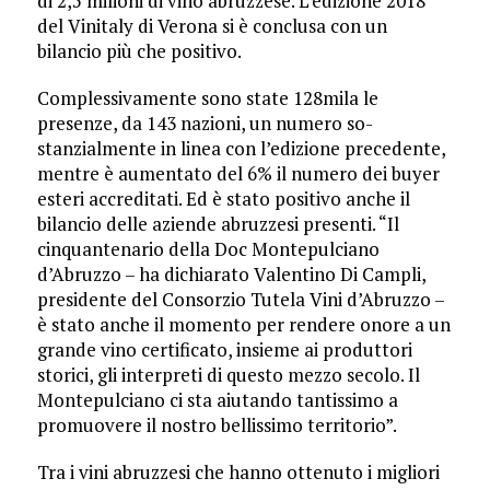
di 2,5 milioni di vino abruzzese. L’edi­zio­ne 2018
del Vinitaly di Ve­rona si è conclusa con un
bilancio più che positivo.
Complessivamente sono state 128mila le
presenze, da 143 nazioni, un numero so­
stanzialmente in linea con l’edizione precedente,
mentre è aumentato del 6% il nu­mero dei buyer
esteri ac­cre­ditati. Ed è stato positivo an­che il
bilancio delle aziende abruzzesi presenti. “Il
cinquantenario della Doc Mon­tepulciano
d’Abruzzo – ha di­chiarato Valentino Di Cam­­pli,
presidente del Con­sorzio Tutela Vini d’A­bruzzo –
è stato anche il mo­mento per rendere onore a un
grande vino certificato, insieme ai produttori
storici, gli interpreti di questo mez­zo secolo. Il
Monte­pulciano ci sta aiutando tantissimo a
promuovere il nostro bellissimo territorio”.
Tra i vini abruzzesi che hanno ottenuto i migliori