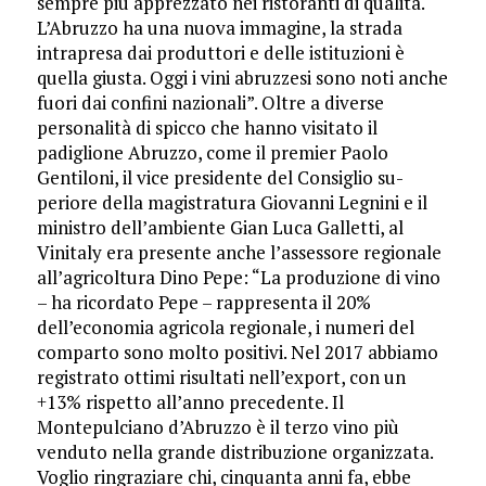
sempre più apprezzato nei ristoranti di qualità.
L’Abruzzo ha una nuova immagine, la strada
intrapresa dai produttori e delle istituzioni è
quella giusta. Oggi i vini abruzzesi sono noti anche
fuori dai confini nazionali”. Oltre a diverse
personalità di spicco che hanno visitato il
padiglione Abruzzo, come il premier Paolo
Gentiloni, il vice presidente del Consiglio su­
periore della magistratura Giovanni Legnini e il
ministro dell’ambiente Gian Luca Galletti, al
Vinitaly era presente anche l’assessore re­gionale
all’agricoltura Dino Pepe: “La produzione di vino
– ha ricordato Pepe – rappresenta il 20%
dell’economia agricola regionale, i numeri del
comparto sono molto positivi. Nel 2017 abbiamo
registrato ottimi risultati nell’export, con un
+13% rispetto all’anno precedente. Il
Montepulciano d’Abruzzo è il terzo vino più
venduto nel­la grande distribuzione or­ganizzata.
Voglio ringraziare chi, cinquanta anni fa, ebbe