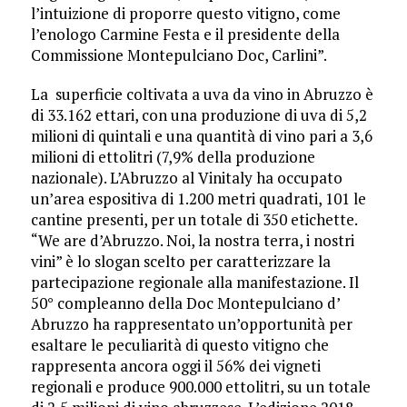
l’intuizione di proporre questo vitigno, come
l’eno­logo Carmine Festa e il presidente della
Commissione Montepulciano Doc, Carli­ni”.
La superficie coltivata a uva da vino in Abruzzo è
di 33.162 ettari, con una produzione di uva di 5,2
milioni di quintali e una quantità di vino pari a 3,6
milioni di et­tolitri (7,9% della produzione
nazionale). L’Abruzzo al Vinitaly ha occupato
un’a­rea espositiva di 1.200 metri qua­drati, 101 le
cantine presenti, per un totale di 350 etichette.
“We are d’A­bruzzo. Noi, la nostra terra, i nostri
vini” è lo slogan scelto per caratterizzare la
partecipazione regionale alla manifestazione. Il
50° compleanno della Doc Montepulciano d’
Abruzzo ha rappresentato un’oppor­tunità per
esaltare le peculiarità di questo vitigno che
rappresenta ancora oggi il 56% dei vigneti
regionali e produce 900.000 ettolitri, su un totale