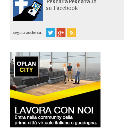
PescaraPescara.it
su Facebook
seguici anche su: