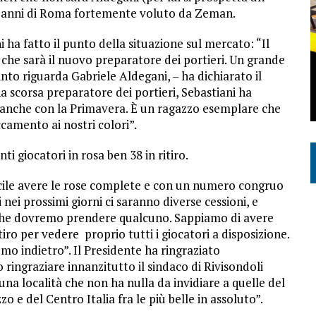
9 anni di Roma fortemente voluto da Zeman.
i ha fatto il punto della situazione sul mercato: “Il
che sarà il nuovo preparatore dei portieri. Un grande
to riguarda Gabriele Aldegani, – ha dichiarato il
 scorsa preparatore dei portieri, Sebastiani ha
 anche con la Primavera. È un ragazzo esemplare che
camento ai nostri colori”.
i giocatori in rosa ben 38 in ritiro.
ficile avere le rose complete e con un numero congruo
i nei prossimi giorni ci saranno diverse cessioni, e
 che dovremo prendere qualcuno. Sappiamo di avere
tiro per vedere proprio tutti i giocatori a disposizione.
remo indietro”. Il Presidente ha ringraziato
 ringraziare innanzitutto il sindaco di Rivisondoli
 una località che non ha nulla da invidiare a quelle del
 e del Centro Italia fra le più belle in assoluto”.