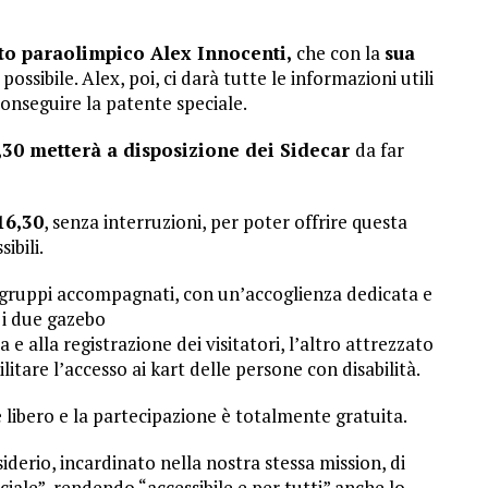
oto paraolimpico Alex Innocenti,
che con la
sua
ssibile. Alex, poi, ci darà tutte le informazioni utili
conseguire la patente speciale.
,30 metterà a disposizione dei Sidecar
da far
16,30
, senza interruzioni, per poter offrire questa
ibili.
 a gruppi accompagnati, con un’accoglienza dedicata e
 i due gazebo
e alla registrazione dei visitatori, l’altro attrezzato
itare l’accesso ai kart delle persone con disabilità.
 libero e la partecipazione è totalmente gratuita.
derio, incardinato nella nostra stessa mission, di
iale”, rendendo “accessibile e per tutti” anche lo