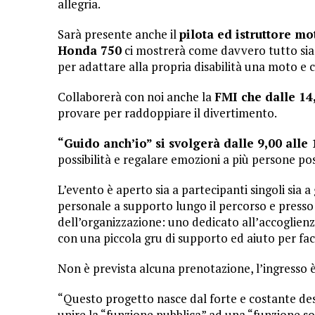
allegria.
Sarà presente anche il
pilota ed istruttore m
Honda 750
ci mostrerà come davvero tutto sia po
per adattare alla propria disabilità una moto e 
Collaborerà con noi anche la
FMI che dalle 14
provare per raddoppiare il divertimento.
“Guido anch’io” si svolgerà dalle 9,00 alle 
possibilità e regalare emozioni a più persone poss
L’evento è aperto sia a partecipanti singoli sia
personale a supporto lungo il percorso e presso
dell’organizzazione: uno dedicato all’accoglienza 
con una piccola gru di supporto ed aiuto per facil
Non è prevista alcuna prenotazione, l’ingresso è
“Questo progetto nasce dal forte e costante desi
unire la “funzione pubblica” ad una “funzione soc