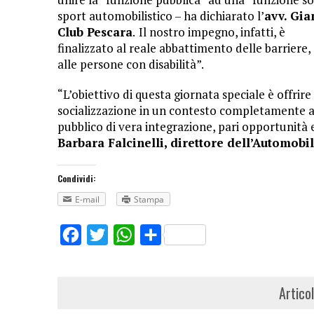
sport automobilistico – ha dichiarato l’
avv. Gia
Club Pescara
.
Il nostro impegno, infatti, è
finalizzato al reale abbattimento delle barriere
alle persone con disabilità”.
“L’obiettivo di questa giornata speciale è offri
socializzazione in un contesto completamente acc
pubblico di vera integrazione, pari opportunità 
Barbara Falcinelli, direttore dell’Automobi
Condividi:
E-mail
Stampa
Facebook
Twitter
WhatsApp
Share
Artico