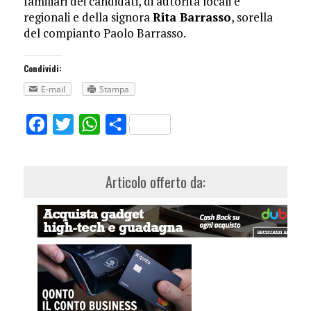
familiari dei candidati, di autorità locali e
regionali e della signora
Rita Barrasso
, sorella
del compianto Paolo Barrasso.
Condividi:
E-mail
Stampa
Facebook
Twitter
WhatsApp
Share
Articolo offerto da: