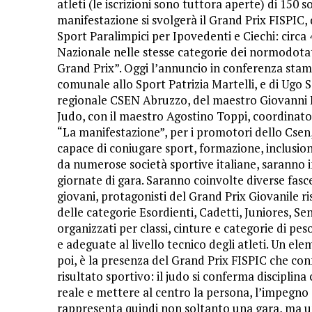
atleti (le iscrizioni sono tuttora aperte) di 150 
manifestazione si svolgerà il Grand Prix FISPIC, 
Sport Paralimpici per Ipovedenti e Ciechi: circ
Nazionale nelle stesse categorie dei normodotati
Grand Prix”. Oggi l’annuncio in conferenza stam
comunale allo Sport Patrizia Martelli, e di Ugo 
regionale CSEN Abruzzo, del maestro Giovanni
Judo, con il maestro Agostino Toppi, coordinato
“La manifestazione”, per i promotori dello Cse
capace di coniugare sport, formazione, inclusione
da numerose società sportive italiane, saranno
giornate di gara. Saranno coinvolte diverse fasce 
giovani, protagonisti del Grand Prix Giovanile rise
delle categorie Esordienti, Cadetti, Juniores, S
organizzati per classi, cinture e categorie di pes
e adeguate al livello tecnico degli atleti. Un el
poi, è la presenza del Grand Prix FISPIC che conf
risultato sportivo: il judo si conferma disciplina
reale e mettere al centro la persona, l’impegno 
rappresenta quindi non soltanto una gara, ma un