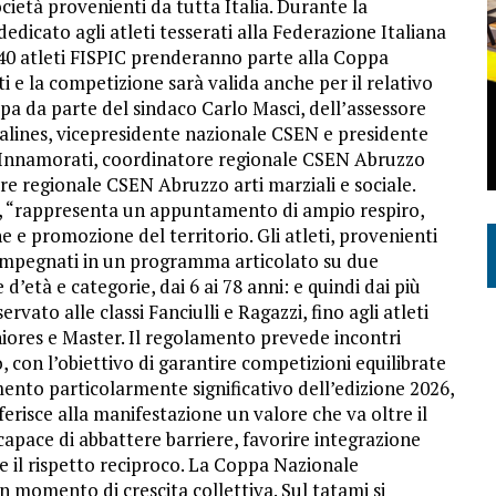
società provenienti da tutta Italia. Durante la
dedicato agli atleti tesserati alla Federazione Italiana
a 40 atleti FISPIC prenderanno parte alla Coppa
 e la competizione sarà valida anche per il relativo
pa da parte del sindaco Carlo Masci, dell’assessore
Salines, vicepresidente nazionale CSEN e presidente
 Innamorati, coordinatore regionale CSEN Abruzzo
re regionale CSEN Abruzzo arti marziali e sociale.
n, “rappresenta un appuntamento di ampio respiro,
 e promozione del territorio. Gli atleti, provenienti
 impegnati in un programma articolato su due
d’età e categorie, dai 6 ai 78 anni: e quindi dai più
rvato alle classi Fanciulli e Ragazzi, fino agli atleti
eniores e Master. Il regolamento prevede incontri
o, con l’obiettivo di garantire competizioni equilibrate
emento particolarmente significativo dell’edizione 2026,
erisce alla manifestazione un valore che va oltre il
 capace di abbattere barriere, favorire integrazione
e il rispetto reciproco. La Coppa Nazionale
 momento di crescita collettiva. Sul tatami si