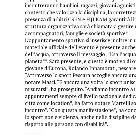
incontreranno bambini, ragazzi, giovani agonisti, 
contesto che valorizza la disciplina, la correttez
presenza di arbitri CSEN e FIJLKAM garantirà il 
struttura organizzativa sarà chiamata a gestire u
accompagnatori, famiglie e società sportive”.
L’appuntamento sportivo si inserisce inoltre in 
materiale ufficiale dell’evento è presente anche 
dell’acqua, attraverso il messaggio: “Usa l’acqua
pianeta””. Sarà presente, e questo è motivo di org
giovane d’Europa, Rolando Innamorati, pescarese
“Attraverso lo sport Pescara accoglie ancora una
notare Masci. “E ancora una volta lo sport unisc
misurarsi”, ha proseguito. “Andiamo incontro a u
appuntamenti sempre di livello nazionale dedica
città come location”, ha fatto notare Martelli s
incontro”. “Con questa manifestazione”, ha concl
lo sport non è violenza, anche nelle discipline 
rispetto alle persone con disabilità”.