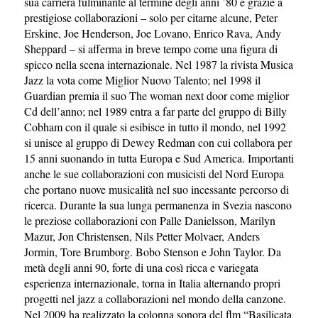
sua carriera fulminante al termine degli anni ’80 e grazie a
prestigiose collaborazioni – solo per citarne alcune, Peter
Erskine, Joe Henderson, Joe Lovano, Enrico Rava, Andy
Sheppard – si afferma in breve tempo come una figura di
spicco nella scena internazionale. Nel 1987 la rivista Musica
Jazz la vota come Miglior Nuovo Talento; nel 1998 il
Guardian premia il suo The woman next door come miglior
Cd dell’anno; nel 1989 entra a far parte del gruppo di Billy
Cobham con il quale si esibisce in tutto il mondo, nel 1992
si unisce al gruppo di Dewey Redman con cui collabora per
15 anni suonando in tutta Europa e Sud America. Importanti
anche le sue collaborazioni con musicisti del Nord Europa
che portano nuove musicalità nel suo incessante percorso di
ricerca. Durante la sua lunga permanenza in Svezia nascono
le preziose collaborazioni con Palle Danielsson, Marilyn
Mazur, Jon Christensen, Nils Petter Molvaer, Anders
Jormin, Tore Brumborg. Bobo Stenson e John Taylor. Da
metà degli anni 90, forte di una così ricca e variegata
esperienza internazionale, torna in Italia alternando propri
progetti nel jazz a collaborazioni nel mondo della canzone.
Nel 2009 ha realizzato la colonna sonora del flm “Basilicata