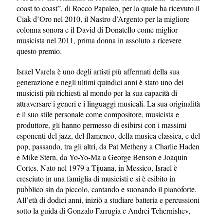
coast to coast”, di Rocco Papaleo, per la quale ha ricevuto il
Ciak d’Oro nel 2010, il Nastro d’Argento per la migliore
colonna sonora e il David di Donatello come miglior
musicista nel 2011, prima donna in assoluto a ricevere
questo premio.
Israel Varela è uno degli artisti più affermati della sua
generazione e negli ultimi quindici anni è stato uno dei
musicisti più richiesti al mondo per la sua capacità di
attraversare i generi e i linguaggi musicali. La sua originalità
e il suo stile personale come compositore, musicista e
produttore, gli hanno permesso di esibirsi con i massimi
esponenti del jazz, del flamenco, della musica classica, e del
pop, passando, tra gli altri, da Pat Metheny a Charlie Haden
e Mike Stern, da Yo-Yo-Ma a George Benson e Joaquin
Cortes. Nato nel 1979 a Tijuana, in Messico, Israel è
cresciuto in una famiglia di musicisti e si è esibito in
pubblico sin da piccolo, cantando e suonando il pianoforte.
All’età di dodici anni, iniziò a studiare batteria e percussioni
sotto la guida di Gonzalo Farrugia e Andrei Tchernishev,