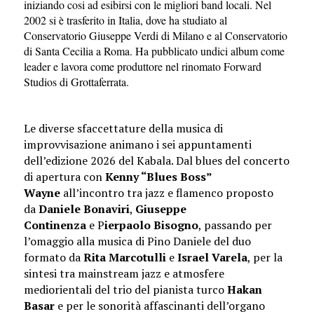
iniziando cosi ad esibirsi con le migliori band locali. Nel
2002 si è trasferito in Italia, dove ha studiato al
Conservatorio Giuseppe Verdi di Milano e al Conservatorio
di Santa Cecilia a Roma. Ha pubblicato undici album come
leader e lavora come produttore nel rinomato Forward
Studios di Grottaferrata.
Le diverse sfaccettature della
musica di
improvvisazione animano i
sei appuntamenti
dell’edizione 2026 del Kabala. Dal blues del concerto
di apertura con
Kenny “Blues Boss”
Wayne
all’incontro tra jazz e flamenco proposto
da
Daniele Bonaviri
,
Giuseppe
Continenza
e P
ierpaolo Bisogno
, passando
per
l’omaggio alla musica di Pino Daniele
del duo
formato da
Rita Marcotulli
e
Israel Varela
, per la
sintesi tra
mainstream jazz
e atmosfere
mediorientali del trio del pianista turco
Hakan
Basar
e per
le sonorità affascinanti dell’organo