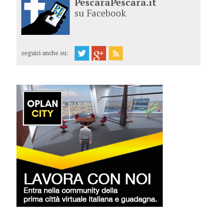
PescaraPescara.it
su Facebook
seguici anche su: