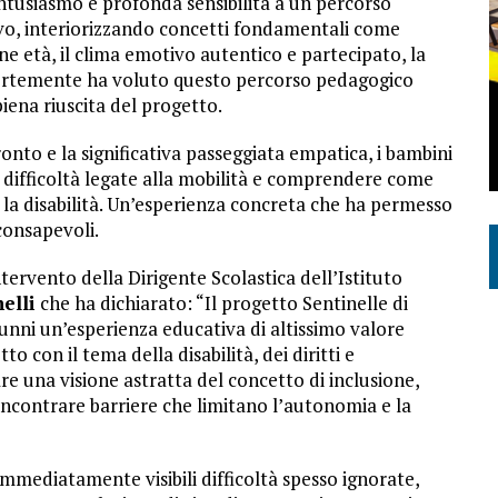
ntusiasmo e profonda sensibilità a un percorso
vo, interiorizzando concetti fondamentali come
vane età, il clima emotivo autentico e partecipato, la
ortemente ha voluto questo percorso pedagogico
piena riuscita del progetto.
nto e la significativa passeggiata empatica, i bambini
difficoltà legate alla mobilità e comprendere come
e la disabilità. Un’esperienza concreta che ha permesso
consapevoli.
intervento della Dirigente Scolastica dell’Istituto
elli
che ha dichiarato: “Il progetto Sentinelle di
alunni un’esperienza educativa di altissimo valore
 con il tema della disabilità, dei diritti e
re una visione astratta del concetto di inclusione,
incontrare barriere che limitano l’autonomia e la
immediatamente visibili difficoltà spesso ignorate,