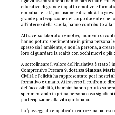
I giovanissimi studenti hanno partecipato con e
educativo di grande impatto emotivo e formati
empatia, felicità, inclusione e disabilità. La gio
grande partecipazione del corpo docente che f
all’interno della scuola, hanno contribuito alla 
Attraverso laboratori emotivi, momenti di confro
hanno potuto sperimentare in prima persona le 
spesso sia l’ambiente, e non la persona, a crear
loro di guardare la realtà con occhi nuovi e più 
A sottolineare il valore dell’iniziativa è stato l’
Comprensivo Pescara 9, dott.ssa
Simona Marin
Civiltà e Felicità ha rappresentato per i nostri 
formativo e umano. Attraverso il confronto diretto
dell’accessibilità, i bambini hanno potuto supera
sperimentando in prima persona cosa significhi 
partecipazione alla vita quotidiana.
La ‘passeggiata empatica’ in carrozzina ha reso 