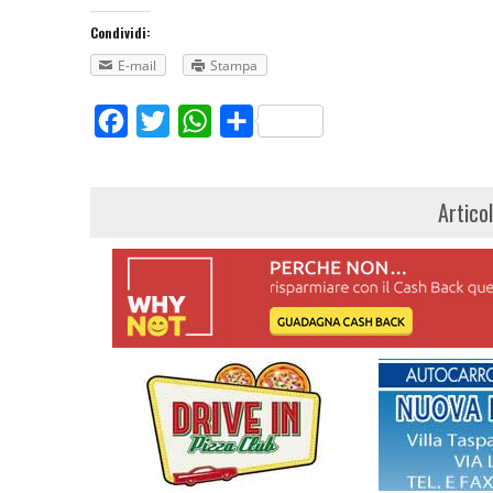
Condividi:
E-mail
Stampa
Facebook
Twitter
WhatsApp
Share
Artico