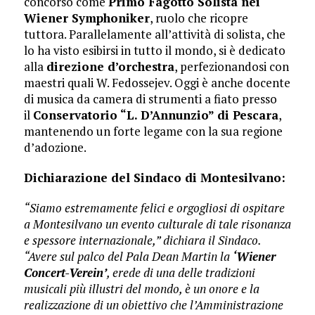
concorso come
Primo Fagotto Solista nei
Wiener Symphoniker
, ruolo che ricopre
tuttora. Parallelamente all’attività di solista, che
lo ha visto esibirsi in tutto il mondo, si è dedicato
alla
direzione d’orchestra
, perfezionandosi con
maestri quali W. Fedossejev. Oggi è anche docente
di musica da camera di strumenti a fiato presso
il
Conservatorio “L. D’Annunzio” di Pescara
,
mantenendo un forte legame con la sua regione
d’adozione.
Dichiarazione del Sindaco di Montesilvano:
“Siamo estremamente felici e orgogliosi di ospitare
a Montesilvano un evento culturale di tale risonanza
e spessore internazionale,” dichiara il Sindaco.
“Avere sul palco del Pala Dean Martin la
‘Wiener
Concert-Verein’
, erede di una delle tradizioni
musicali più illustri del mondo, è un onore e la
realizzazione di un obiettivo che l’Amministrazione