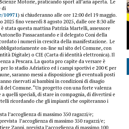
in Scienze Motorie, praticando sport all’aria aperta. Le
 di
e/10971
) si chiuderanno alle ore 12:00 del 19 maggio.
o 2025 fino venerdì 8 agosto 2025, dalle ore 8:30 alle
 è stata questa mattina Patrizia Martelli, assessore
 Antonello Passacantando e il delegato Coni della
cordato i numeri in crescita della manifestazione. Le
 obbligatoriamente on-line sul sito del Comune, con
tità Digitale) o CIE (Carta di identità elettronica). Il
denza a Pescara. La quota pro capite da versare è
per lo stadio Adriatico ed i campi sportivi e 200 € per
omune, saranno messi a disposizione gli eventuali posti
ranno riservati ai bambini in condizioni di disagio
iali del Comune. “Un progetto con una forte valenza
a quelli speciali, di stare in compagnia, di divertirsi e
telli ricordando che gli impianti che ospiteranno i
sta l’accoglienza di massimo 350 ragazzi/e;
prevista l’accoglienza di massimo 350 ragazzi/e;
tiere Zanni, prevista l’accoglienza di massimo 100