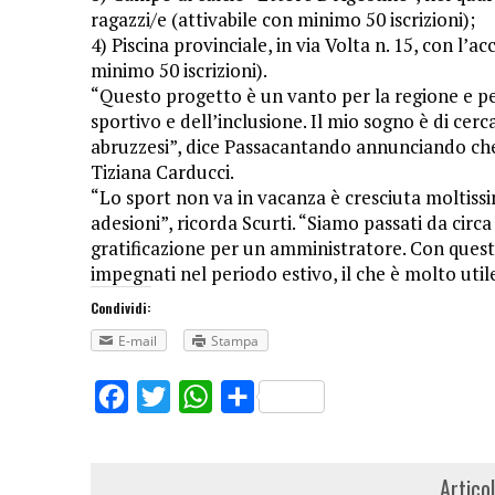
ragazzi/e (attivabile con minimo 50 iscrizioni);
4) Piscina provinciale, in via Volta n. 15, con l’
minimo 50 iscrizioni).
“Questo progetto è un vanto per la regione e per 
sportivo e dell’inclusione. Il mio sogno è di cer
abruzzesi”, dice Passacantando annunciando che
Tiziana Carducci.
“Lo sport non va in vacanza è cresciuta moltiss
adesioni”, ricorda Scurti. “Siamo passati da circ
gratificazione per un amministratore. Con questo
impegnati nel periodo estivo, il che è molto utile
Condividi:
E-mail
Stampa
Facebook
Twitter
WhatsApp
Share
Artico