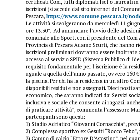
certificati Coni, tutti diplomati Isef o laureati 
iscrizioni (si accede dal sito internet del Comune
Pescara,
https://www.comune.pescara.it/nod
Le attività si svolgeranno da mercoledì 11 giugn
ore 13:30″. Ad annunciare l’avvio delle adesioni
comunale allo Sport, con il presidente del Coni
Provincia di Pescara Adamo Scurti, che hanno ri
iscrizioni preliminari dovranno essere inoltrate
accesso al servizio SPID (Sistema Pubblico di Iden
requisito fondamentale per l’iscrizione è la resi
uguale a quella dell’anno passato, ovvero 160 € 
la piscina. Per chi ha la residenza in un altro C
disponibili residui e non assegnati. Dieci posti sa
economico, che saranno indicati dai Servizi soc
inclusiva e sociale che consente ai ragazzi, anche 
di praticare attività”, commenta l’assessore Mar
partecipanti sono questi:
1) Stadio Adriatico “Giovanni Cornacchia”, previ
2) Complesso sportivo ex Gesuiti “Rocco Febo”, 
3) Campo di calcio “Ettore D’Agostino”, nel quar