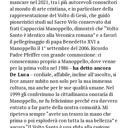
mancare nel 2021, tra i più autorevoli conoscitori
al mondo di arte cristiana, e in particolare della
rappresentazione del Volto di Gesù, che guidò
pioneristici studi sul Sacro Velo conservato dai
frati Cappuccini Manoppello, dimostrò che “Volto
Santo è identico alla Veronica romana” e a favorì
il pellegrinaggio di papa Benedetto XVI a
Manoppello il 1° settembre del 2006. Ricordo
Padre Pfeiffer con grande commozione: ci
conoscemmo proprio a Manoppello, dove venne
per la prima volta nel 1986 –
ha detto ancora
De Luca
– cordiale, affabile, incline all’ascolto, si
fece amare subito non solo per la sua immensa
cultura, ma anche per le sue qualità umane. Nel
1999 gli conferimmo la cittadinanza onoraria di
Manoppello, ne fu felicissimo perché era davvero
entrato a far parte della nostra comunità. Mi
ripeteva sempre “avete un tesoro in mano che
prima o poi esploderà con tutta la sua bellezza” e
ancora “Il Volto Santo è una sfida alla ragione