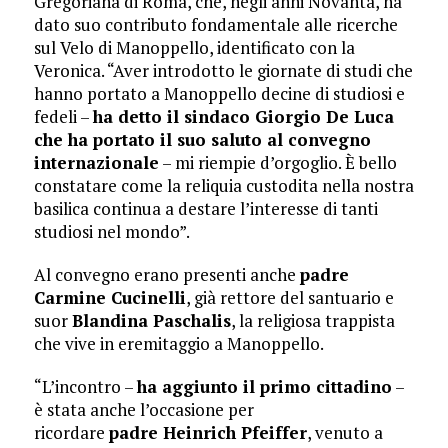
Gregoriana di Roma, che, negli anni Novanta, ha
dato suo contributo fondamentale alle ricerche
sul Velo di Manoppello, identificato con la
Veronica. “Aver introdotto le giornate di studi che
hanno portato a Manoppello decine di studiosi e
fedeli –
ha detto il sindaco Giorgio De Luca
che ha portato il suo saluto al convegno
internazionale
– mi riempie d’orgoglio. È bello
constatare come la reliquia custodita nella nostra
basilica continua a destare l’interesse di tanti
studiosi nel mondo”.
Al convegno erano presenti anche
padre
Carmine Cucinelli
, già rettore del santuario e
suor
Blandina Paschalis
, la religiosa trappista
che vive in eremitaggio a Manoppello.
“L’incontro –
ha aggiunto il primo cittadino
–
è stata anche l’occasione per
ricordare
padre
Heinrich Pfeiffer
, venuto a