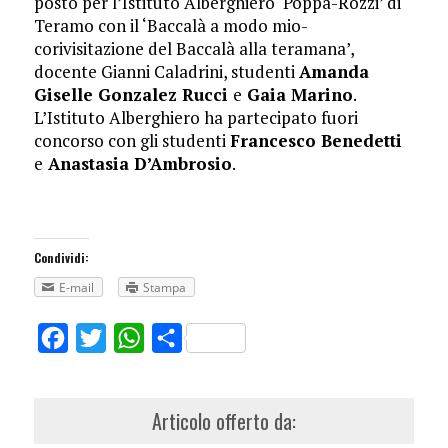
posto per l’Istituto Alberghiero ‘Poppa-Rozzi’ di
Teramo con il ‘Baccalà a modo mio-
corivisitazione del Baccalà alla teramana’,
docente Gianni Caladrini, studenti
Amanda
Giselle Gonzalez Rucci
e
Gaia Marino
.
L’Istituto Alberghiero ha partecipato fuori
concorso con gli studenti
Francesco Benedetti
e
Anastasia D’Ambrosio
.
Condividi:
E-mail
Stampa
Facebook
Twitter
WhatsApp
Share
Articolo offerto da: