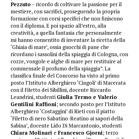
Pezzuto
– ricordo di coltivare la passione per il
mestiere, con sacrifici, proseguendo la propria
formazione con corsi specifici che non finiscono
con il diploma. E poi spazio all’estro, alla
creatività, a quella fantasia che personalmente
mi hanno consentito di inventare la ricetta della
‘Ghiaia di mare’, ossia gnocchi di pane che
ricordano i sassolini della spiaggia di Cologna, con
cozze, vongole e alghe di mare per restituire al
commensale il profumo della spiaggia”. La
classifica finale del Concorso ha visto al primo
posto l’Istituto Alberghiero ‘Cingoli’ di Macerata
con il Filetto dei Sibillini, docente Riccardo
Leandrini, studenti
Giulia Termo e Valerio
Gentilini Raffioni
; secondo posto per l’Istituto
Alberghiero ‘Costaggini’ di Rieti con il piatto
‘Filetto di nero Sabatino-Reatino ai sapori della
Sabina’, docente Lido Di Marcantonio, studenti
Chiara Molinari
e
Francesco Gjorni
; terzo