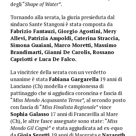
degli “
Shape of Water
”.
Tornando alla serata, la giuria presieduta dal
sindaco Sante Stangoni è stata composta da
Fabrizio Fantauzi, Giorgio Agostini, Mery
Allevi, Patrizia Ampoldi, Caterina Straccia,
Simona Guaiani, Marco Moretti, Massimo
Brandimarti, Gianni De Carolis, Rossano
Capriotti e Luca De Falco.
La vincitrice della serata con un verdetto
unanime è stata
Fabiana Gargarella
19 anni di
Lanciano (Ch) modella e campionessa di
pattinaggio che si aggiudica coroncina e fascia di
“
Miss Mondo Acquasanta Terme”,
al secondo posto
con fascia di “
Miss Finalista Regionale
” vince
Sophia Galasso
17 anni di Francavilla al Mare
(Ch), le altre fasce assegnate sono state: “
Miss
Mondo Gil Cagnè”
e stata aggiudicata ad ex-equo
da
Gioia Seretti
19 anni di Macerata e
Nazareth