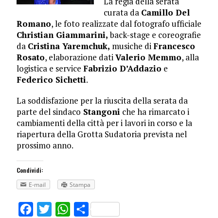
La regia della serata
curata da
Camillo Del
Romano
, le foto realizzate dal fotografo ufficiale
Christian Giammarini,
back-stage e coreografie
da
Cristina Yaremchuk,
musiche di
Francesco
Rosato
, elaborazione dati
Valerio Memmo
, alla
logistica e service
Fabrizio D’Addazio
e
Federico Sichetti
.
La soddisfazione per la riuscita della serata da
parte del sindaco
Stangoni
che ha rimarcato i
cambiamenti della città per i lavori in corso e la
riapertura della Grotta Sudatoria prevista nel
prossimo anno.
Condividi:
E-mail
Stampa
Facebook
Twitter
WhatsApp
Share