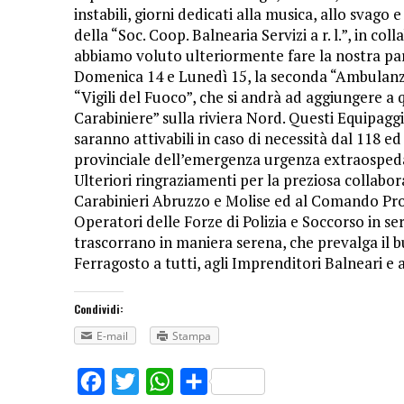
instabili, giorni dedicati alla musica, allo svago 
della “Soc. Coop. Balnearia Servizi a r. l.”, in co
abbiamo voluto ulteriormente fare la nostra par
Domenica 14 e Lunedì 15, la seconda “Ambulanza 
“Vigili del Fuoco”, che si andrà ad aggiungere a 
Carabiniere” sulla riviera Nord. Questi Equipaggi,
saranno attivabili in caso di necessità dal 118 
provinciale dell’emergenza urgenza extraospedali
Ulteriori ringraziamenti per la preziosa collab
Carabinieri Abruzzo e Molise ed al Comando Provi
Operatori delle Forze di Polizia e Soccorso in s
trascorrano in maniera serena, che prevalga il b
Ferragosto a tutti, agli Imprenditori Balneari e a
Condividi:
E-mail
Stampa
Facebook
Twitter
WhatsApp
Share